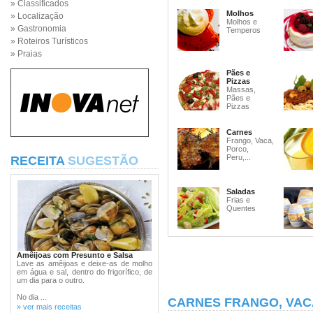
» Classificados
Molhos
» Localização
Molhos e
» Gastronomia
Temperos
» Roteiros Turísticos
» Praias
Pães e
Pizzas
Massas,
Pães e
Pizzas
Carnes
Frango, Vaca,
Porco,
Peru,...
RECEITA
SUGESTÃO
Saladas
Frias e
Quentes
Amêijoas com Presunto e Salsa
Lave as amêijoas e deixe-as de molho
em água e sal, dentro do frigorífico, de
um dia para o outro.
No dia ...
CARNES FRANGO, VAC
» ver mais receitas