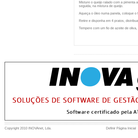
Misture o queijo ralado com a pimenta 
seguida, na mistura de queijo.
Aqueça o óleo numa panela, coloque o fra
Retire e disponha em 4 pratos, distribu
Tempere com um fio de azeite de oliva,
Copyright 2010
INOVAnet
, Lda.
Definir Página Inicial