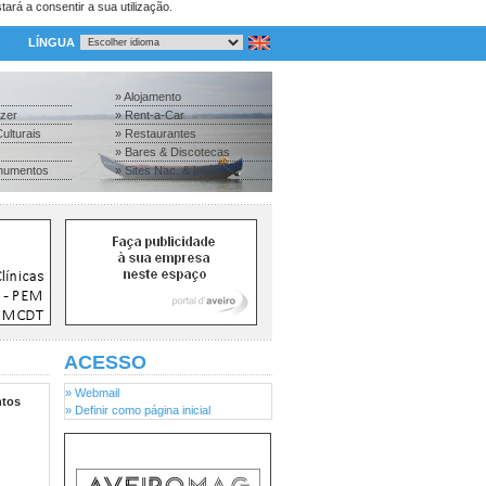
tará a consentir a sua utilização.
LÍNGUA
» Alojamento
azer
» Rent-a-Car
ulturais
» Restaurantes
» Bares & Discotecas
numentos
» Sites Nac. & Inter.
ACESSO
» Webmail
tos
» Definir como página inicial