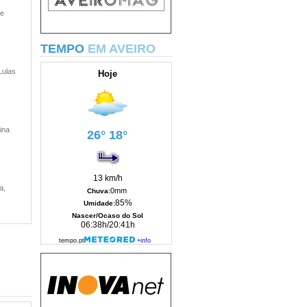
 e
TEMPO
EM AVEIRO
Lulas
ina
a,