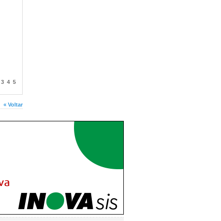
]
3
4
5
« Voltar