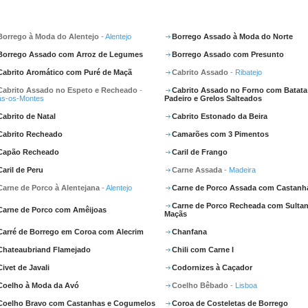
Borrego à Moda do Alentejo
- Alentejo
Borrego Assado à Moda do Norte
Borrego Assado com Arroz de Legumes
Borrego Assado com Presunto
Cabrito Aromático com Puré de Maçã
Cabrito Assado
- Ribatejo
Cabrito Assado no Espeto e Recheado
-
Cabrito Assado no Forno com Batata
ás-os-Montes
Padeiro e Grelos Salteados
Cabrito de Natal
Cabrito Estonado da Beira
Cabrito Recheado
Camarões com 3 Pimentos
Capão Recheado
Caril de Frango
Caril de Peru
Carne Assada
- Madeira
Carne de Porco à Alentejana
- Alentejo
Carne de Porco Assada com Castanh
Carne de Porco Recheada com Sultan
Carne de Porco com Amêijoas
Maçãs
Carré de Borrego em Coroa com Alecrim
Chanfana
Chateaubriand Flamejado
Chili com Carne I
Civet de Javali
Codornizes à Caçador
Coelho à Moda da Avó
Coelho Bêbado
- Lisboa
Coelho Bravo com Castanhas e Cogumelos
Coroa de Costeletas de Borrego