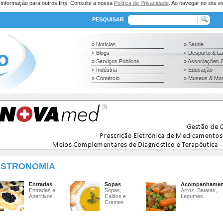
a informação para outros fins. Consulte a nossa
Política de Privacidade
. Ao navegar no site es
PESQUISAR
» Notícias
» Saúde
» Blogs
» Desporto & L
» Serviços Públicos
» Associações C
» Indústria
» Educação
» Comércio
» Museus & Mo
STRONOMIA
Entradas
Sopas
Acompanhamen
Entradas e
Sopas,
Arroz, Batatas,
Aperitivos
Caldos e
Legumes,...
Cremes