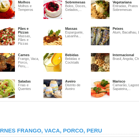
Molhos
Sobremesas
Vegetariana
Molhos e
Bolos, Doces,
Entradas, Pratos
Temperos
Gelados,...
Sobremesas
Pães e
Massas
Peixes
Pizzas
Esparguete,
Atum, Bacalhau, 
Massas,
Lasanha...
Pães e
Pizzas
Carnes
Bebidas
Internacional
Frango, Vaca,
Bebidas e
Brasil, Angola, Ch
Porco,
Cocktails
Peru,...
Saladas
Aveiro
Marisco
Frias e
Distrito de
Camarão, Lagost
Quentes
Aveiro
Sapateira,...
RNES FRANGO, VACA, PORCO, PERU