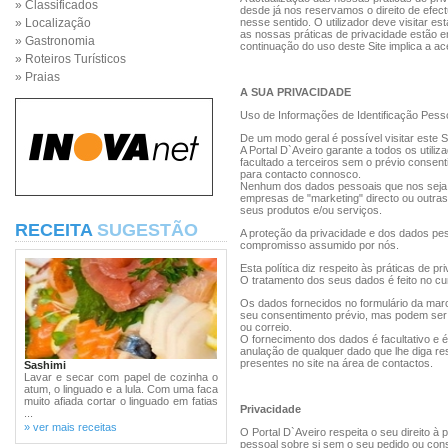
» Classificados
desde já nos reservamos o direito de efec
» Localização
nesse sentido. O utilizador deve visitar es
as nossas práticas de privacidade estão em
» Gastronomia
continuação do uso deste Site implica a a
» Roteiros Turísticos
» Praias
A SUA PRIVACIDADE
Uso de Informações de Identificação Pess
De um modo geral é possível visitar este S
A Portal D`Aveiro garante a todos os utili
facultado a terceiros sem o prévio consenti
para contacto connosco.
Nenhum dos dados pessoais que nos seja co
empresas de "marketing" directo ou outras 
seus produtos e/ou serviços.
RECEITA
SUGESTÃO
A proteção da privacidade e dos dados pes
compromisso assumido por nós.
Esta política diz respeito às práticas de pr
O tratamento dos seus dados é feito no c
Os dados fornecidos no formulário da marc
seu consentimento prévio, mas podem ser 
ou correio.
O fornecimento dos dados é facultativo e é 
anulação de qualquer dado que lhe diga re
presentes no site na área de contactos.
Sashimi
Lavar e secar com papel de cozinha o
atum, o linguado e a lula. Com uma faca
muito afiada cortar o linguado em fatias
Privacidade
...
» ver mais receitas
O Portal D`Aveiro respeita o seu direito à 
pessoal sobre si sem o seu pedido ou cons