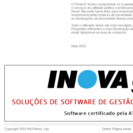
O Portal D`Aveiro compromete-se a apenas 
e serviços de utilidade pública e profissiona
Neste Site pode haver links para empresa
responsável pelas práticas de privacidade
as declarações de privacidade destas empr
Todo o utilizador deste site está vinculad
Perguntas referentes a esta Declaração da
email, disponível na área de contactos.
Maio 2021
Copyright 2010
INOVAnet
, Lda.
Definir Página Inicial