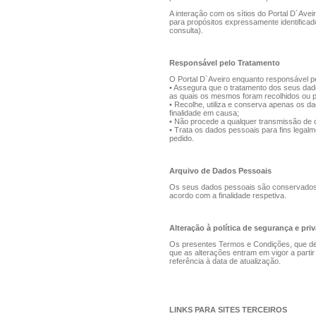
A interação com os sítios do Portal D`Avei
para propósitos expressamente identificad
consulta).
Responsável pelo Tratamento
O Portal D`Aveiro enquanto responsável p
• Assegura que o tratamento dos seus dad
as quais os mesmos foram recolhidos ou p
• Recolhe, utiliza e conserva apenas os d
finalidade em causa;
• Não procede a qualquer transmissão de d
• Trata os dados pessoais para fins legal
pedido.
Arquivo de Dados Pessoais
Os seus dados pessoais são conservados p
acordo com a finalidade respetiva.
Alteração à política de segurança e pri
Os presentes Termos e Condições, que dev
que as alterações entram em vigor a parti
referência à data de atualização.
LINKS PARA SITES TERCEIROS