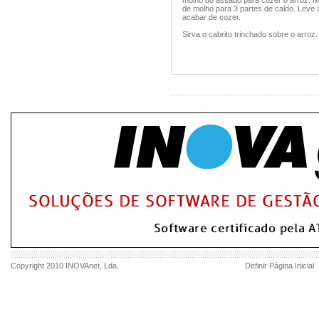
molho do assado para cozer o arroz. M
de molho para 3 partes de caldo. Leve ao
acabar de cozer.
Sirva o cabrito trinchado sobre o arroz.
Copyright 2010
INOVAnet
, Lda.
Definir Página Inicial