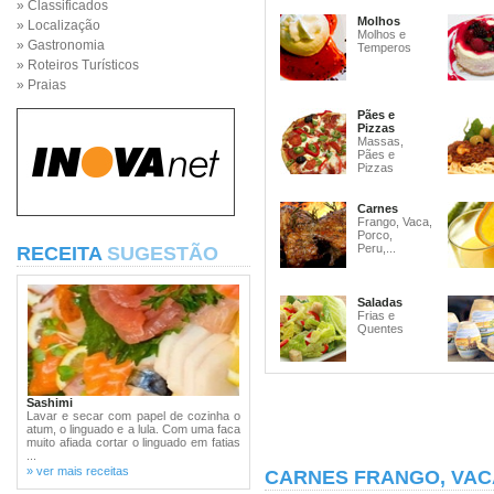
» Classificados
Molhos
» Localização
Molhos e
» Gastronomia
Temperos
» Roteiros Turísticos
» Praias
Pães e
Pizzas
Massas,
Pães e
Pizzas
Carnes
Frango, Vaca,
Porco,
Peru,...
RECEITA
SUGESTÃO
Saladas
Frias e
Quentes
Sashimi
Lavar e secar com papel de cozinha o
atum, o linguado e a lula. Com uma faca
muito afiada cortar o linguado em fatias
...
» ver mais receitas
CARNES FRANGO, VAC