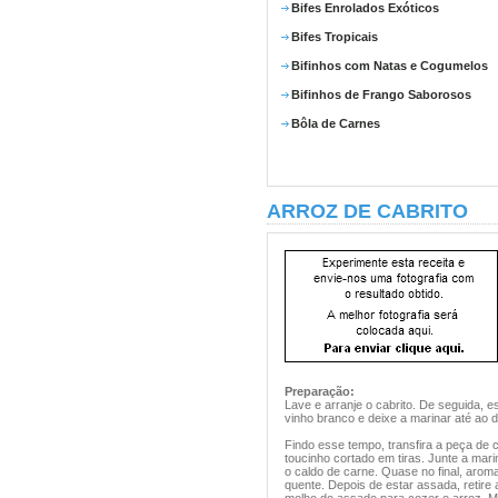
Bifes Enrolados Exóticos
Bifes Tropicais
Bifinhos com Natas e Cogumelos
Bifinhos de Frango Saborosos
Bôla de Carnes
ARROZ DE CABRITO
Preparação:
Lave e arranje o cabrito. De seguida, 
vinho branco e deixe a marinar até ao d
Findo esse tempo, transfira a peça de 
toucinho cortado em tiras. Junte a mar
o caldo de carne. Quase no final, arom
quente. Depois de estar assada, retire