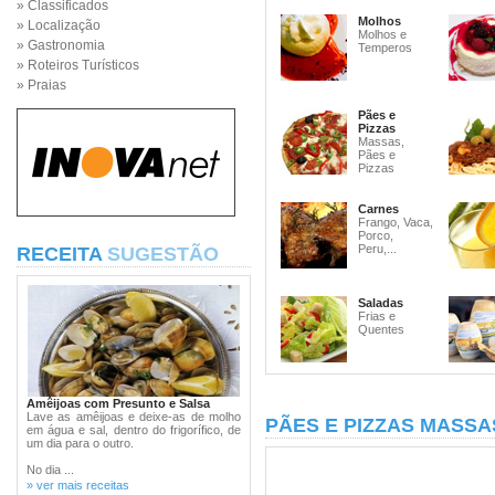
» Classificados
Molhos
» Localização
Molhos e
» Gastronomia
Temperos
» Roteiros Turísticos
» Praias
Pães e
Pizzas
Massas,
Pães e
Pizzas
Carnes
Frango, Vaca,
Porco,
Peru,...
RECEITA
SUGESTÃO
Saladas
Frias e
Quentes
Amêijoas com Presunto e Salsa
Lave as amêijoas e deixe-as de molho
PÃES E PIZZAS MASSAS
em água e sal, dentro do frigorífico, de
um dia para o outro.
No dia ...
» ver mais receitas