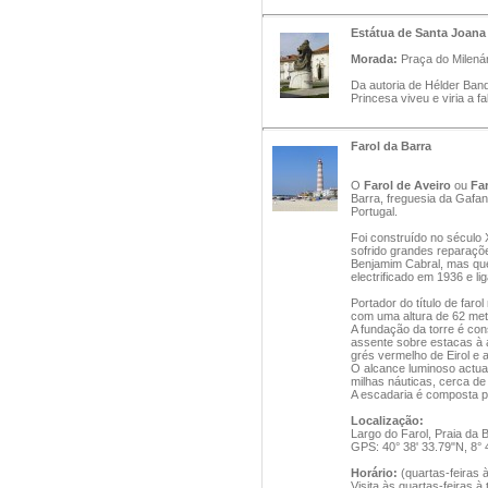
Estátua de Santa Joana
Morada:
Praça do Milenár
Da autoria de Hélder Band
Princesa viveu e viria a fa
Farol da Barra
O
Farol de Aveiro
ou
Far
Barra, freguesia da Gafan
Portugal.
Foi construído no século 
sofrido grandes reparaçõ
Benjamim Cabral, mas quem
electrificado em 1936 e li
Portador do título de faro
com uma altura de 62 met
A fundação da torre é con
assente sobre estacas à 
grés vermelho de Eirol e a
O alcance luminoso actua
milhas náuticas, cerca de
A escadaria é composta p
Localização:
Largo do Farol, Praia da
GPS: 40° 38' 33.79"N, 8° 
Horário:
(quartas-feiras 
Visita às quartas-feiras à