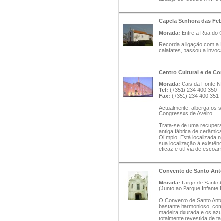
Capela Senhora das Fe
Morada:
Entre a Rua do C
Recorda a ligação com a R
calafates, passou a invo
Centro Cultural e de C
Morada:
Cais da Fonte No
Tel:
(+351) 234 400 350
Fax:
(+351) 234 400 351
Actualmente, alberga os s
Congressos de Aveiro.
Trata-se de uma recupera
antiga fábrica de cerâmic
Olímpio. Está localizada 
sua localização à existênc
eficaz e útil via de esco
Convento de Santo Antó
Morada:
Largo de Santo 
(Junto ao Parque Infante 
O Convento de Santo Antó
bastante harmonioso, com
madeira dourada e os azul
totalmente revestida de t