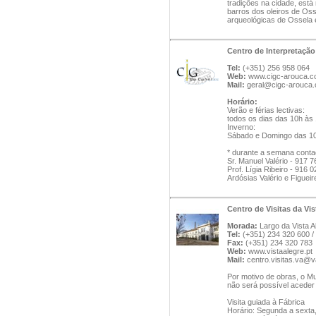
tradições na cidade, está
barros dos oleiros de Oss
arqueológicas de Ossela e
Centro de Interpretaçã
Tel:
(+351) 256 958 064
Web:
www.cigc-arouca.
Mail:
geral@cigc-arouca
Horário:
Verão e férias lectivas:
todos os dias das 10h às
Inverno:
Sábado e Domingo das 10h
* durante a semana conta
Sr. Manuel Valério - 917 
Prof. Lígia Ribeiro - 916 
Ardósias Valério e Figueir
Centro de Visitas da Vis
Morada:
Largo da Vista A
Tel:
(+351) 234 320 600 /
Fax:
(+351) 234 320 783
Web:
www.vistaalegre.pt
Mail:
centro.visitas.va@v
Por motivo de obras, o Mu
não será possível aceder
Visita guiada à Fábrica
Horário: Segunda a sexta,