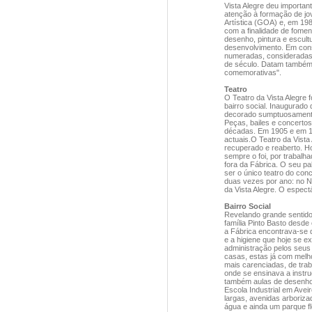
Vista Alegre deu importa
atenção à formação de jo
Artística (GOA) e, em 19
com a finalidade de foment
desenho, pintura e escultu
desenvolvimento. Em cons
numeradas, consideradas 
de século. Datam também 
comemorativas".
Teatro
O Teatro da Vista Alegre 
bairro social. Inaugurado
decorado sumptuosamente
Peças, bailes e concertos
décadas. Em 1905 e em 1
actuais.O Teatro da Vista
recuperado e reaberto. H
sempre o foi, por trabalh
fora da Fábrica. O seu pa
ser o único teatro do co
duas vezes por ano: no N
da Vista Alegre. O espect
Bairro Social
Revelando grande sentid
família Pinto Basto desde
a Fábrica encontrava-se d
e a higiene que hoje se 
administração pelos seus 
casas, estas já com melho
mais carenciadas, de trab
onde se ensinava a instru
também aulas de desenho 
Escola Industrial em Avei
largas, avenidas arboriza
água e ainda um parque f