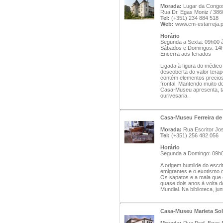
Morada:
Lugar da Congo
Rua Dr. Egas Moniz / 38
Tel:
(+351) 234 884 518
Web:
www.cm-estarreja.
Horário
Segunda a Sexta: 09h00 
Sábados e Domingos: 14
Encerra aos feriados
Ligada à figura do médico
descoberta do valor tera
contém elementos precios
frontal. Mantendo muito d
Casa-Museu apresenta, ta
ourivesaria.
Casa-Museu Ferreira de
Morada:
Rua Escritor Jos
Tel:
(+351) 256 482 056
Horário
Segunda a Domingo: 09h0
A origem humilde do escr
emigrantes e o exotismo 
Os sapatos e a mala que
quase dois anos à volta 
Mundial. Na biblioteca, j
Casa-Museu Marieta Sol