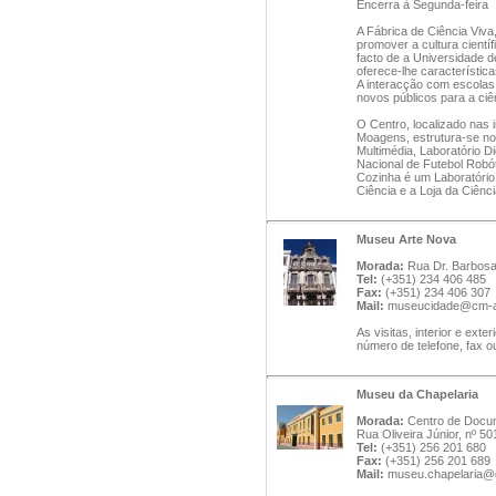
Encerra à Segunda-feira
A Fábrica de Ciência Viva
promover a cultura cientí
facto de a Universidade d
oferece-lhe característica
A interacção com escolas
novos públicos para a ciê
O Centro, localizado nas 
Moagens, estrutura-se no
Multimédia, Laboratório 
Nacional de Futebol Robót
Cozinha é um Laboratório
Ciência e a Loja da Ciênci
Museu Arte Nova
Morada:
Rua Dr. Barbosa 
Tel:
(+351) 234 406 485
Fax:
(+351) 234 406 307
Mail:
museucidade@cm-av
As visitas, interior e ext
número de telefone, fax ou
Museu da Chapelaria
Morada:
Centro de Docum
Rua Oliveira Júnior, nº 5
Tel:
(+351) 256 201 680
Fax:
(+351) 256 201 689
Mail:
museu.chapelaria@