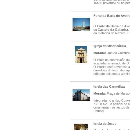
16h30 (inverno) ou no pe
Forte da Barra de Aveir
O
Forte da Barra de Ave
ou
Castelo da Gafanha
,
da Gafanha da Nazaré, Con
Igreja da Misericórdia
Morada:
Rua de Coimbra, 
O início da construção dat
acabada no reinado de D.
O interior está revestido
caixotões do tecto da cap
utilizado pela mesa admini
Igreja das Carmelitas
Morada:
Praça de Marquê
Integrada no antigo Conv
XVII e XVIII e painéis de 
ornamentam os tectos da 
Pombal.
Igreja de Jesus