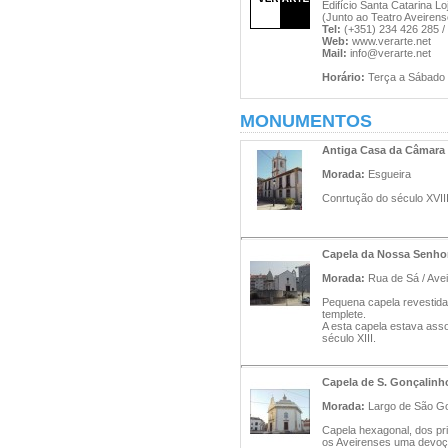
Edifício Santa Catarina Lo
(Junto ao Teatro Aveirens
Tel:
(+351) 234 426 285 /
Web:
www.verarte.net
Mail:
info@verarte.net
Horário:
Terça a Sábado 
MONUMENTOS
Antiga Casa da Câmara 
Morada:
Esgueira
Conrtução do século XVIII,
Capela da Nossa Senhor
Morada:
Rua de Sá / Avei
Pequena capela revestida 
templete.
A esta capela estava ass
século XIII.
Capela de S. Gonçalinh
Morada:
Largo de São Gon
Capela hexagonal, dos pri
os Aveirenses uma devoção