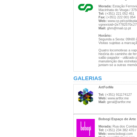
Morada:
Estação Ferrovi
Macinhata do Vouga / 37
Tel:
(+351) 221 052 451
Fax:
(+351) 222 001 054
Web:
www.cp.pt/cp/displ
vgnextoid=2e7782570c
Mail:
ghm@mail.cp.pt
Horário:
Segunda a Sexta: 09h00 
Visitas sujeitas a marcaç
Quatro locomotivas a vap
história do caminho de f
salão pagador - utilizado
manutenção das estreitas
juntam-se a outras memór
GALERIAS
ArtForMe
Tel:
(+351) 911174127
Web:
www.artfor.me
Mail:
geral@artfor.me
Bobogi Espaço de Arte
Morada:
Rua dos Combate
Tel:
(+351) 234 382 470 /
Web:
www.bobogi.com