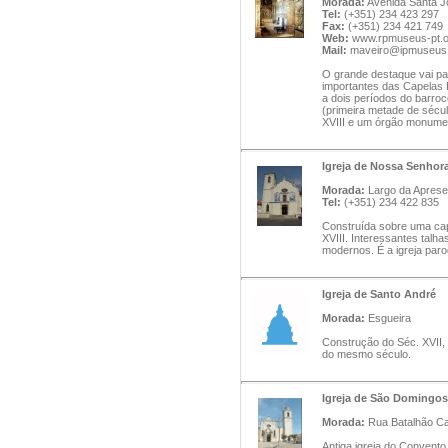
Morada:
Avenida Santa J
Tel:
(+351) 234 423 297
Fax:
(+351) 234 421 749
Web:
www.rpmuseus-pt.or
Mail:
maveiro@ipmuseus.
O grande destaque vai pa
importantes das Capelas 
a dois períodos do barroc
(primeira metade de século
XVIII e um órgão monumen
Igreja de Nossa Senhor
Morada:
Largo da Apresen
Tel:
(+351) 234 422 835
Construída sobre uma cap
XVIII. Interessantes talh
modernos. É a igreja paro
Igreja de Santo André
Morada:
Esgueira
Construção do Séc. XVII, 
do mesmo século.
Igreja de São Domingos
Morada:
Rua Batalhão Caç
Antiga igreja do Convent