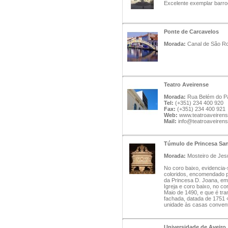
Excelente exemplar barroc
Ponte de Carcavelos
Morada:
Canal de São Ro
Teatro Aveirense
Morada:
Rua Belém do Pa
Tel:
(+351) 234 400 920
Fax:
(+351) 234 400 921
Web:
www.teatroaveirens
Mail:
info@teatroaveirens
Túmulo de Princesa Sa
Morada:
Mosteiro de Jes
No coro baixo, evidenci
coloridos, encomendado po
da Princesa D. Joana, em
Igreja e coro baixo, no co
Maio de 1490, e que é tra
fachada, datada de 1751 «
unidade às casas convent
Universidade de Aveiro