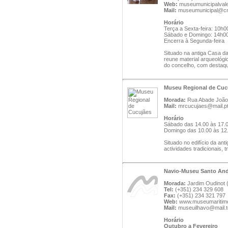
Web:
museumunicipalvale
Mail:
museumunicipal@cm
Horário
Terça a Sexta-feira: 10h
Sábado e Domingo: 14h0
Encerra à Segunda-feira
Situado na antiga Casa d
reune material arqueológic
do concelho, com destaque
Museu Regional de Cuc
Morada:
Rua Abade João 
Mail:
mrcucujaes@mail.p
Horário
Sábado das 14.00 às 17.
Domingo das 10.00 às 12
Situado no edifício da ant
actividades tradicionais, 
Navio-Museu Santo And
Morada:
Jardim Oudinot (
Tel:
(+351) 234 329 608
Fax:
(+351) 234 321 797
Web:
www.museumaritimo
Mail:
museuilhavo@mail.t
Horário
Outubro a Fevereiro