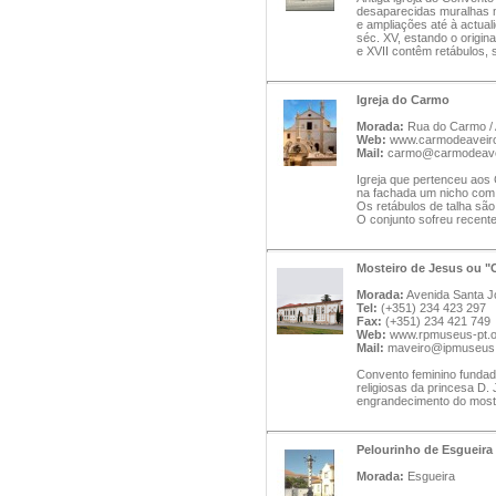
desaparecidas muralhas me
e ampliações até à actual
séc. XV, estando o origina
e XVII contêm retábulos, 
Igreja do Carmo
Morada:
Rua do Carmo / 
Web:
www.carmodeaveiro
Mail:
carmo@carmodeave
Igreja que pertenceu aos
na fachada um nicho com 
Os retábulos de talha sã
O conjunto sofreu recent
Mosteiro de Jesus ou "
Morada:
Avenida Santa J
Tel:
(+351) 234 423 297
Fax:
(+351) 234 421 749
Web:
www.rpmuseus-pt.or
Mail:
maveiro@ipmuseus.
Convento feminino funda
religiosas da princesa D. J
engrandecimento do mostei
Pelourinho de Esgueira
Morada:
Esgueira