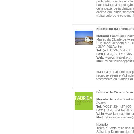
protegida e auxiliada pela
necessários à população d
de limpeza, de jardinage
creche que ainda se mant
trabalhadores e os seus fi
Ecomuseu da Troncalh
Morada:
Ecomuseu Marin
Museu da Cidade de Avei
Rua João Mendonça, 9-1
/ 3800-200 Aveiro
Tel:
(+351) 234 406 485
Fax:
(+351) 234 406 307
Web:
www.cm-aveiro.pt
Mail:
museucidade@cm-av
Marinha de sal, onde se p
região aveirense. Activid
testamento da Condessa
Fábrica da Ciência Viva
Morada:
Rua dos Santos 
Aveiro
Tel:
(+351) 234 427 053
Fax:
(+351) 234 426 077
Web:
www.fabrica.ciencia
Mail:
fabrica.cienciaviva
Horário
Terça a Sexta-feira das 
Sábado e Domingo das 1