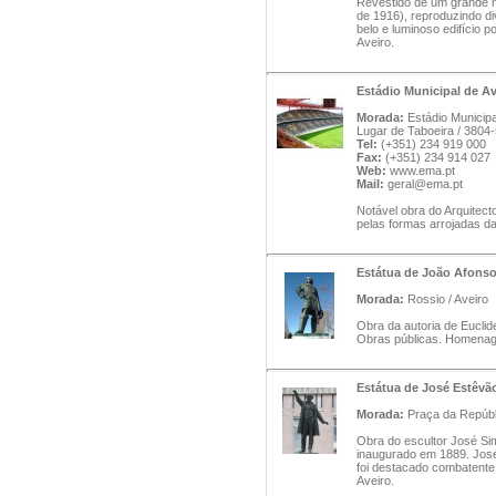
Revestido de um grande n
de 1916), reproduzindo di
belo e luminoso edifício p
Aveiro.
Estádio Municipal de Av
Morada:
Estádio Municipa
Lugar de Taboeira / 3804-
Tel:
(+351) 234 919 000
Fax:
(+351) 234 914 027
Web:
www.ema.pt
Mail:
geral@ema.pt
Notável obra do Arquitect
pelas formas arrojadas da
Estátua de João Afonso
Morada:
Rossio / Aveiro
Obra da autoria de Euclide
Obras públicas. Homenage
Estátua de José Estêvã
Morada:
Praça da Repúbli
Obra do escultor José Sim
inaugurado em 1889. José 
foi destacado combatente
Aveiro.