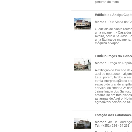
pinturas do tecto.
Edifício da Antiga Capi
Morada:
Rua Viana do Cas
O edifício de planta rect
uma moagem: «Casa dos Mo
Aveiro, para o Sr. José Fe
uma fábrica de moagens, 
máquina a vapor.
Edifício Paços do Conc
Morada:
Praça da Repúbli
A extinção do Ducado de 
aqui se operassem alguma
Este, porém, tardou a se
tardia interpretação de c
espaço de grande amplitu
serviço. Ao findar a 2ª d
Jaime Inácio dos Santos, 
articula-se em três planos
as armas de Aveiro. No int
agradáveis painéis de azu
Estação dos Caminhos-
Morada:
Av. Dr. Lourenço 
Tel:
(+351) 234 424 231