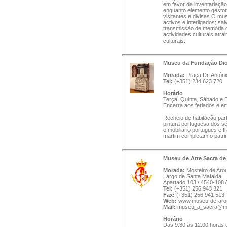
em favor da inventariação
enquanto elemento gestor
visitantes e divisas.O mus
activos e interligados; sal
transmissão de memória c
actividades culturais atr
culturais.
Museu da Fundação Dion
Morada:
Praça Dr. Antón
Tel:
(+351) 234 623 720
Horário
Terça, Quinta, Sábado e
Encerra aos feriados e e
Recheio de habitação part
pintura portuguesa dos s
e mobiliario portugues e 
marfim completam o patr
Museu de Arte Sacra de
Morada:
Mosteiro de Aro
Largo de Santa Mafalda
Apartado 103 / 4540-108 
Tel:
(+351) 256 943 321
Fax:
(+351) 256 941 513
Web:
www.museu-de-arou
Mail:
museu_a_sacra@mai
Horário
Das 9.30 às 12.00 horas 