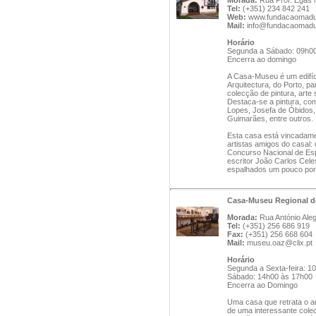
Morada:
Rua Prof. Egas M
Tel:
(+351) 234 842 241
Web:
www.fundacaomadu
Mail:
info@fundacaomadu
Horário
Segunda a Sábado: 09h00
Encerra ao domingo
A Casa-Museu é um edifíc
Arquitectura, do Porto, 
colecção de pintura, arte 
Destaca-se a pintura, com
Lopes, Josefa de Óbidos,
Guimarães, entre outros.
Esta casa está vincadam
artistas amigos do casal:
Concurso Nacional de Es
escritor João Carlos Cel
espalhados um pouco por 
Casa-Museu Regional de
Morada:
Rua António Aleg
Tel:
(+351) 256 686 919
Fax:
(+351) 256 668 604
Mail:
museu.oaz@clix.pt
Horário
Segunda a Sexta-feira: 
Sábado: 14h00 às 17h00
Encerra ao Domingo
Uma casa que retrata o am
de uma interessante colec