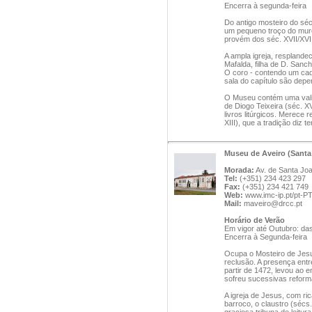
Encerra à segunda-feira
Do antigo mosteiro do sé
um pequeno troço do muro
provém dos séc. XVII/XVII
A ampla igreja, resplande
Mafalda, filha de D. Sanc
O coro - contendo um cad
sala do capítulo são depen
O Museu contém uma vali
de Diogo Teixeira (séc. XVI
livros litúrgicos. Merece 
XIII), que a tradição diz t
Museu de Aveiro (Santa
Morada:
Av. de Santa Joa
Tel:
(+351) 234 423 297
Fax:
(+351) 234 421 749
Web:
www.imc-ip.pt/pt-P
Mail:
maveiro@drcc.pt
Horário de Verão
Em vigor até Outubro: da
Encerra à Segunda-feira
Ocupa o Mosteiro de Jes
reclusão. A presença entre
partir de 1472, levou ao 
sofreu sucessivas reform
A igreja de Jesus, com ri
barroco, o claustro (sécs.