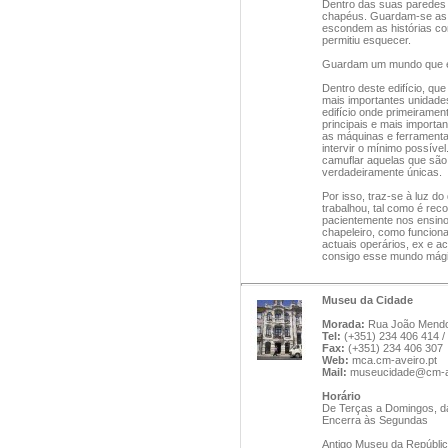
Dentro das suas paredes
chapéus. Guardam-se as h
escondem as histórias co
permitiu esquecer.
Guardam um mundo que é f
Dentro deste edifício, qu
mais importantes unidade
edifício onde primeiramen
principais e mais importa
as máquinas e ferramenta
intervir o mínimo possíve
camuflar aquelas que são
verdadeiramente únicas.
Por isso, traz-se à luz d
trabalhou, tal como é rec
pacientemente nos ensino
chapeleiro, como funcion
actuais operários, ex e a
consigo esse mundo mági
Museu da Cidade
Morada:
Rua João Mendon
Tel:
(+351) 234 406 414 /
Fax:
(+351) 234 406 307
Web:
mca.cm-aveiro.pt
Mail:
museucidade@cm-av
Horário
De Terças a Domingos, d
Encerra às Segundas
Antigo Museu da República