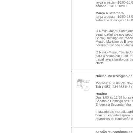
terça a sexta - 10:00-18:
sábado - 14:00-18:00
Março a Setembro
terça a sexta - 10:00-18:
sábado e domingo - 14:00
O Navio Museu Santo Andr
segunda-feira e nos seguin
Santa, Domingo de Páscoa
Museu Marítimo de Ílhavo
horário praticado ao domi
O Navio-Museu "Santo And
para a pesca em 1948. É 
trabalhava a bordo dos b
Norte.
Núcleo Museológico de
Morada:
Rua da Vila Nova
Tel:
(+351) 234 933 648 (
Horário
Das 9.00 às 12.30 horas 
Sábado e Domingo das 14
Encerra à Segunda-feira
Instalado em moradia agríc
com um variado espólio on
aparelhos de iluminação e
Secção Museológica da