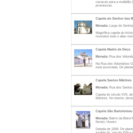
cavacas para a multidão 
promessas.
Capela do Senhor das B
Morada:
Largo do Senhor
Magnífica capela do iníci
revestem todo o altar-mor 
Capela Madre de Deus
Morada:
Rua dos Voluntá
Na Rua dos Voluntários G
está associada. De planta
Capela Santos Mártires
Morada:
Rua dos Santos M
Capela do século XVII, de
Mártires. No interior, de
Capela São Bartolomeu
Morada:
Bairro da Beira-
Norte) / Aveiro
Datada de 1568. De planta
azulejo do ´seculo XVII e 