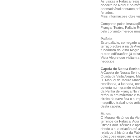
As visitas à Fábrica rea
decorre no Natal e no mê
aconselhável contacto pr
feriados.
Mais informações obre vi
Composto pelas Instalaç
França, Teatro, Palácio Re
belo conjunto merece uma 
Palácio
Este palácio, começado a 
terraço sobre a ria de Ave
fundadora da Vista Alegre
outras edificações já exi
Vista Alegre que visitam a
negócios.
Capela de Nossa Senho
A Capela de Nossa Senho
Quinta da Vista Alegre. Ma
D. Manuel de Moura Manoe
rendilhada, a fachada, co
ostenta num grande nich
da Penha de França.No int
retábulo em mármore e ta
direito da nave fica o s
magnífico trabalho do art
desta capela.
Museu
O Museu Histórico da Vis
terrenos da Fábrica. Aqu
últimos dois séculos e ap
desde a sua criação até 
relativos à história da Fá
colecções especiais e e