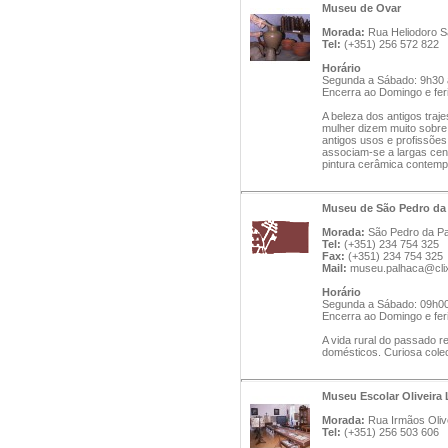
Museu de Ovar
Morada:
Rua Heliodoro S
Tel:
(+351) 256 572 822
Horário
Segunda a Sábado: 9h30 
Encerra ao Domingo e fer
A beleza dos antigos traj
mulher dizem muito sobre 
antigos usos e profissões
associam-se a largas cen
pintura cerâmica contem
Museu de São Pedro da
Morada:
São Pedro da Pal
Tel:
(+351) 234 754 325
Fax:
(+351) 234 754 325
Mail:
museu.palhaca@clix
Horário
Segunda a Sábado: 09h00
Encerra ao Domingo e fer
A vida rural do passado re
domésticos. Curiosa cole
Museu Escolar Oliveira
Morada:
Rua Irmãos Oliv
Tel:
(+351) 256 503 606