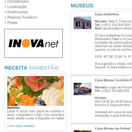
» Classificados
MUSEUS
» Localização
» Gastronomia
Casa Gafanhoa
» Roteiros Turísticos
Morada:
Rua S. Francisc
» Praias
Tel:
(+351) 234 364 024 /
Mail:
geralcmi@cm-ilhavo
A Casa Gafanhoa foi const
Merendeiro Filipe e os seu
exemplar da construção-t
observar as várias divisõe
quartos, a sala do senhor,
GPS: 40° 38' 12.66" N, 8°
A sua gestão e visitas e
RECEITA
SUGESTÃO
Nazaré. A visita implica a
Casa-Museu Custódio P
Morada:
Lugar de Passad
Tel:
(+351) 234 866 825
Horário
Das 14.00 às 18.00 horas
Encerra à Segunda-feira
Sashimi
Lavar e secar com papel de cozinha o
Instalado em casa de arqu
atum, o linguado e a lula. Com uma faca
etnografia e uma interessa
muito afiada cortar o linguado em fatias
...
» ver mais receitas
Casa-Museu da Ordem T