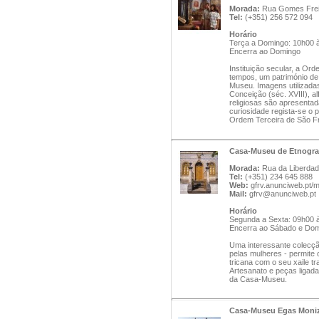
Morada:
Rua Gomes Freir
Tel:
(+351) 256 572 094
Horário
Terça a Domingo: 10h00 
Encerra ao Domingo
Instituição secular, a Or
tempos, um património de
Museu. Imagens utilizad
Conceição (séc. XVIII), al
religiosas são apresentad
curiosidade regista-se o
Ordem Terceira de São F
Casa-Museu de Etnogra
Morada:
Rua da Liberdad
Tel:
(+351) 234 645 888
Web:
gfrv.anunciweb.pt/
Mail:
gfrv@anunciweb.pt
Horário
Segunda a Sexta: 09h00 
Encerra ao Sábado e Do
Uma interessante colecçã
pelas mulheres - permite 
tricana com o seu xaile t
Artesanato e peças ligada
da Casa-Museu.
Casa-Museu Egas Moni