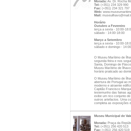
Morada:
Av. Dr. Rocha Ma
Tel:
(+351) 234 329 990
Fax:
(+351) 234 321 797
Web:
www.museumaritimo
Mail:
museuilhavo@mail.t
Horário
Outubro a Fevereiro
terça a sexta - 10:00-18:
sábado - 14:00-18:00
Março a Setembro
terça a sexta - 10:00-18:
sábado e domingo - 14:00
O Museu Marítimo de Ílhav
segunda-feira e nos seguin
Santa, Domingo de Páscoa
Museu Marítimo de Ílhavo
horário praticado ao domi
O Museu Marítimo de Ílha
abertura de Portugal ao 
moderno e atraente edifíc
Capitão Francisco Marques
testemunho das fainas ag
exibe um rico conjunto d
outros artefactos. Uma c
completa as exposições 
Museu Municipal de Val
Morada:
Praça da Repúbli
Tel:
(+351) 256 420 513
Fax:
(+351) 256 420 519