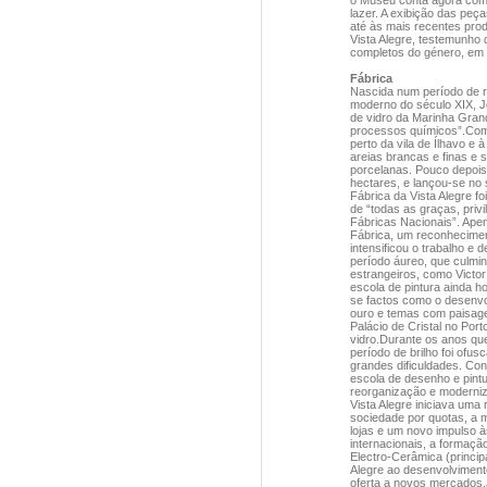
o Museu conta agora com
lazer. A exibição das peç
até às mais recentes pro
Vista Alegre, testemunho 
completos do género, em
Fábrica
Nascida num período de re
moderno do século XIX, Jo
de vidro da Marinha Grand
processos químicos”.Começ
perto da vila de Ílhavo e 
areias brancas e finas e 
porcelanas. Pouco depois
hectares, e lançou-se no 
Fábrica da Vista Alegre f
de “todas as graças, priv
Fábricas Nacionais”. Apen
Fábrica, um reconheciment
intensificou o trabalho 
período áureo, que culmina
estrangeiros, como Victor
escola de pintura ainda h
se factos como o desenvo
ouro e temas com paisagen
Palácio de Cristal no Por
vidro.Durante os anos que
período de brilho foi ofu
grandes dificuldades. Con
escola de desenho e pintu
reorganização e moderni
Vista Alegre iniciava um
sociedade por quotas, a 
lojas e um novo impulso à
internacionais, a formaçã
Electro-Cerâmica (princip
Alegre ao desenvolviment
oferta a novos mercados.