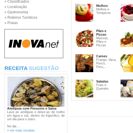
» Classificados
Molhos
» Localização
Molhos e
» Gastronomia
Temperos
» Roteiros Turísticos
» Praias
Pães e
Pizzas
Massas,
Pães e
Pizzas
Carnes
Frango, Vaca,
Porco,
Peru,...
RECEITA
SUGESTÃO
Saladas
Frias e
Quentes
Amêijoas com Presunto e Salsa
Lave as amêijoas e deixe-as de molho
em água e sal, dentro do frigorífico, de
um dia para o outro.
No dia ...
» ver mais receitas