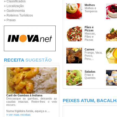
» Classificados
Molhos
» Localização
Molhos e
» Gastronomia
Temperos
» Roteiros Turísticos
» Praias
Pães e
Pizzas
Massas,
Pães e
Pizzas
Carnes
Frango, Vaca,
Porco,
Peru,...
RECEITA
SUGESTÃO
Saladas
Frias e
Quentes
Caril de Gambas à Indiana
Descasque as gambas, deixando as
PEIXES ATUM, BACALH
caudas intactas. Retire-lhes o veio
escuro.
Numa frigideira funda, aqueça a ...
» ver mais receitas