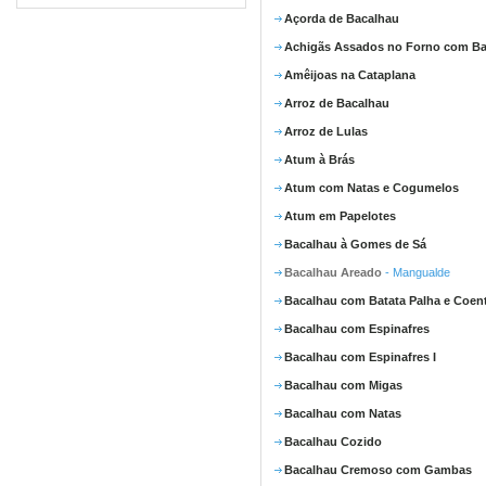
Açorda de Bacalhau
Achigãs Assados no Forno com Ba
Amêijoas na Cataplana
Arroz de Bacalhau
Arroz de Lulas
Atum à Brás
Atum com Natas e Cogumelos
Atum em Papelotes
Bacalhau à Gomes de Sá
Bacalhau Areado
- Mangualde
Bacalhau com Batata Palha e Coen
Bacalhau com Espinafres
Bacalhau com Espinafres I
Bacalhau com Migas
Bacalhau com Natas
Bacalhau Cozido
Bacalhau Cremoso com Gambas