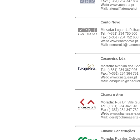
Fax:
(+351) 234 347 837
Web:
www.atena-ai.pt
Mail:
atena@atena-ai.pt
Canto Novo
Morada:
Lugar da Palhaça
Tel:
(+351) 234 750 800
Fax:
(+351) 234 752 668
Web:
www.cantonovo.pt
Mail:
comercial@cantono
Casqueira, Lda
Morada:
Avenida dos Bac
Tel:
(+351) 234 367 026
Fax:
(+351) 234 364 751
Web:
www.casqueira.pt
Mail:
casqueira@casqueir
Chama e Arte
Morada:
Rua Dr. Vale Gui
Tel:
(+351) 234 342 618
Fax:
(+351) 234 347 732
Web:
www.chamaearte.c
Mail:
geral@chamaearte
Cimave Construções
Morada:
Rua dos Colégios