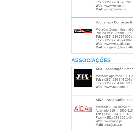
Fax:
(+351) 234 726 209
Web:
www.voltec.pt
Mail:
geral@voltec.pt
Vougaflex - Comércio G
Morada:
Zona Industrial O
Rua do Vale Grande / 377
Tel:
(+351) 234 724 000 /
Fax:
(+351) 234 724 002
Web:
www.vougaflex.pt
Mail:
vougaflex@vougafle
ASSOCIAÇÕES
AEA - Associação Empr
Morada:
Apartado 199 Co
Tel:
(+351) 234 645 306 /
Fax:
(+351) 234 646 590
Web:
www.aea.com.pt
AIDA - Associação Indus
Morada:
R. da Boavista -
Apartado 3184 / 3800-115
Tel:
(+351) 234 302 143
Fax:
(+351) 234 302 149
Web:
www.aida.pt
Mail:
aida@aida.pt