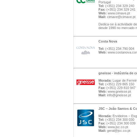
Portugal
Tel:
(+351) 234 329 240
Fax:
(+351) 234 329 241
Web:
www.cimave.pt
Mail:
cimave@cimave.pt
Dedica-se à actividade de
desde 1990 no mercado n
Costa Nova
Tel:
(+351) 234 790 004
Web:
www.costanova.co
gneisse - indústria de c
Morada:
Lugar de Ferreir
Tel:
(+351) 229 865 150
Fax:
(+351) 229 810 947
Web:
www.gneisse.pt
Mail:
info@gneisse.pt
JSC – João Santos & C
Morada:
Ervideiros – Esg
Tel:
(+351) 234 300 030
Fax:
(+351) 234 300 039
Web:
www.jsc.co.pt
Mail:
geral@jsc.co.pt