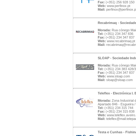
Fax:
(+351) 256 928 150
Web:
www.perfinox.pt
Mail:
perfinox@perfinox.p
Recabrimaq - Sociedad
Morada:
Rua cónego Maio
Tel:
(+351) 234 347 836
Fax:
(+351) 234 347 837
Web:
www.recabrimaq.pt
Mail:
recabrimaq@recabr
SLOAP - Sociedade Indu
Morada:
Rua cónego Maio
Tel:
(+351) 234 383 428/
Fax:
(+351) 234 347 837
Web:
www.sloap.com
Mail:
sloap@sloap.com
Teleflex - Electrónica I
Morada:
Zona Industrial d
Apartado 846 - Esgueira /
Tel:
(+351) 234 315 744
Fax:
(+351) 234 315 838
Web:
www.teleflex.aveiro.
Mail:
teleflex@mail.telepa
Testa e Cunhas - Fishi