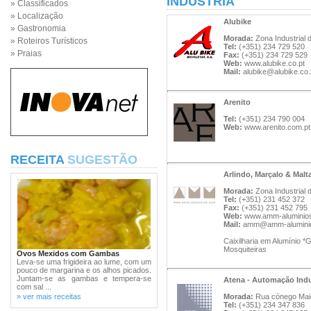
INDÚSTRIA
» Classificados
» Localização
Alubike
» Gastronomia
Morada:
Zona Industrial 
» Roteiros Turísticos
Tel:
(+351) 234 729 520
» Praias
Fax:
(+351) 234 729 529
Web:
www.alubike.co.pt
Mail:
alubike@alubike.co.
Arenito
Tel:
(+351) 234 790 004
Web:
www.arenito.com.pt
RECEITA
SUGESTÃO
Arlindo, Marçalo & Malt
Morada:
Zona Industrial 
Tel:
(+351) 231 452 372
Fax:
(+351) 231 452 795
Web:
www.amm-aluminio
Mail:
amm@amm-alumini
Caixilharia em Alumínio 
Mosquiteiras
Ovos Mexidos com Gambas
Leva-se uma frigideira ao lume, com um
pouco de margarina e os alhos picados.
Juntam-se as gambas e tempera-se
Atena - Automação Indu
com sal ...
» ver mais receitas
Morada:
Rua cónego Maio
Tel:
(+351) 234 347 836