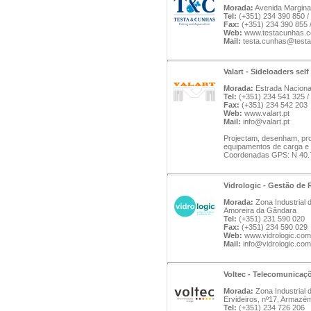
Morada:
Avenida Margina
Tel:
(+351) 234 390 850 /
Fax:
(+351) 234 390 855 
Web:
www.testacunhas.
Mail:
testa.cunhas@testa
Valart - Sideloaders sel
Morada:
Estrada Nacional
Tel:
(+351) 234 541 325 /
Fax:
(+351) 234 542 203
Web:
www.valart.pt
Mail:
info@valart.pt
Projectam, desenham, pro
equipamentos de carga e
Coordenadas GPS: N 40.
Vidrologic - Gestão de
Morada:
Zona Industrial 
Amoreira da Gândara
Tel:
(+351) 231 590 020
Fax:
(+351) 234 590 029
Web:
www.vidrologic.com
Mail:
info@vidrologic.com
Voltec - Telecomunicaç
Morada:
Zona Industrial 
Ervideiros, nº17, Armazém
Tel:
(+351) 234 726 206