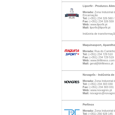
Liporfir - Produtos Alim
Morada:
Zona Industrial
Encarnação
Tel:
(+351) 234 326 560 /
Fax:
(+351) 234 326 559
Web:
www.liporfir.pt
Mail:
liporfir@liporfir.pt
Indústria de transformaçã
Maquinasport, Aparelho
Morada:
Rua do Caminho B
Tel:
(+351) 234 729 510
Fax:
(+351) 234 729 519
Web:
www.bhfitness.com
Mail:
geral@bhfitness.pt
Novagrés - Indústria de
Morada:
Zona Industrial 
Tel:
(+351) 234 303 030
Fax:
(+351) 234 303 031
Web:
www.novagres.pt
Mail:
novagres@novagres
Perfinox
Morada:
Zona Industrial 
Tel:
(+351) 256 928 145