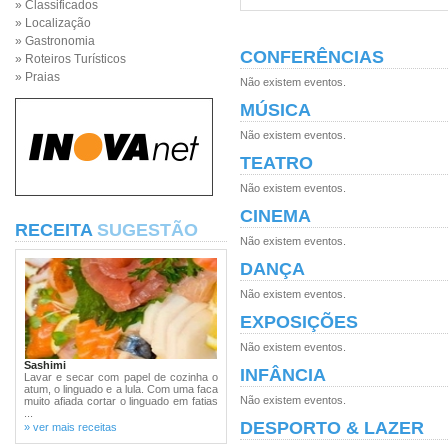
» Classificados
» Localização
» Gastronomia
CONFERÊNCIAS
» Roteiros Turísticos
» Praias
Não existem eventos.
MÚSICA
Não existem eventos.
TEATRO
Não existem eventos.
CINEMA
RECEITA
SUGESTÃO
Não existem eventos.
DANÇA
Não existem eventos.
EXPOSIÇÕES
Não existem eventos.
Sashimi
INFÂNCIA
Lavar e secar com papel de cozinha o
atum, o linguado e a lula. Com uma faca
Não existem eventos.
muito afiada cortar o linguado em fatias
...
DESPORTO & LAZER
» ver mais receitas