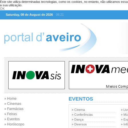
Este site utiliza determinadas tecnologias, como os cookies, no entanto, não utilizamos ess
a sua utilização.
OK
Saturday, 08 de August de 2026
06:21
EVENTOS
» Home
» Cinemas
» Farmácias
» Cinema
» Liv
» Feiras
» Conferências
» Mú
» Eventos
» Dança
» Ex
» Horóscopo
» Diversos
» Inf