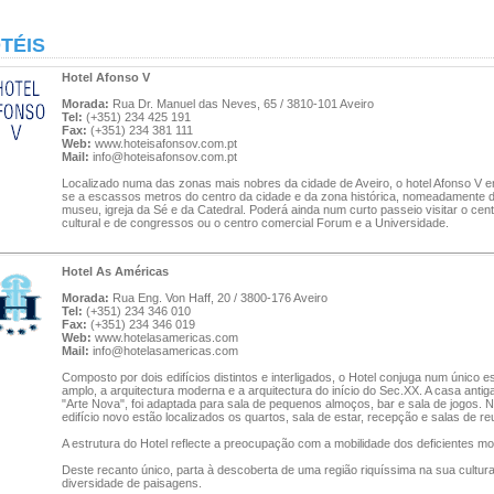
TÉIS
Hotel Afonso V
Morada:
Rua Dr. Manuel das Neves, 65 / 3810-101 Aveiro
Tel:
(+351) 234 425 191
Fax:
(+351) 234 381 111
Web:
www.hoteisafonsov.com.pt
Mail:
info@hoteisafonsov.com.pt
Localizado numa das zonas mais nobres da cidade de Aveiro, o hotel Afonso V e
se a escassos metros do centro da cidade e da zona histórica, nomeadamente 
museu, igreja da Sé e da Catedral. Poderá ainda num curto passeio visitar o cen
cultural e de congressos ou o centro comercial Forum e a Universidade.
Hotel As Américas
Morada:
Rua Eng. Von Haff, 20 / 3800-176 Aveiro
Tel:
(+351) 234 346 010
Fax:
(+351) 234 346 019
Web:
www.hotelasamericas.com
Mail:
info@hotelasamericas.com
Composto por dois edifícios distintos e interligados, o Hotel conjuga num único 
amplo, a arquitectura moderna e a arquitectura do início do Sec.XX. A casa antiga,
"Arte Nova", foi adaptada para sala de pequenos almoços, bar e sala de jogos. 
edifício novo estão localizados os quartos, sala de estar, recepção e salas de re
A estrutura do Hotel reflecte a preocupação com a mobilidade dos deficientes mo
Deste recanto único, parta à descoberta de uma região riquíssima na sua cultur
diversidade de paisagens.