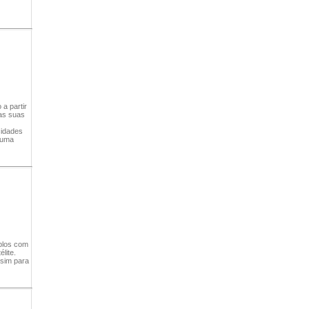
 a partir
 as suas
cidades
 uma
mplos com
lite.
ssim para