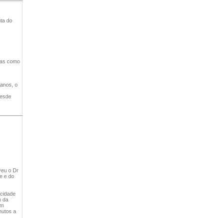
ta do
nas como
anos, o
desde
veu o Dr
e e do
 cidade
m da
em
nutos a