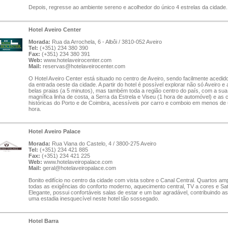
Depois, regresse ao ambiente sereno e acolhedor do único 4 estrelas da cidade.
Hotel Aveiro Center
Morada:
Rua da Arrochela, 6 - Albôi / 3810-052 Aveiro
Tel:
(+351) 234 380 390
Fax:
(+351) 234 380 391
Web:
www.hotelaveirocenter.com
Mail:
reservas@hotelaveirocenter.com
O Hotel Aveiro Center está situado no centro de Aveiro, sendo facilmente acedido
da entrada oeste da cidade. A partir do hotel é possível explorar não só Aveiro e
belas praias (a 5 minutos), mas também toda a região centro do país, com a sua
magnífica linha de costa, a Serra da Estrela e Viseu (1 hora de automóvel) e as 
históricas do Porto e de Coimbra, acessíveis por carro e comboio em menos de
hora.
Hotel Aveiro Palace
Morada:
Rua Viana do Castelo, 4 / 3800-275 Aveiro
Tel:
(+351) 234 421 885
Fax:
(+351) 234 421 225
Web:
www.hotelaveiropalace.com
Mail:
geral@hotelaveiropalace.com
Bonito edifício no centro da cidade com vista sobre o Canal Central. Quartos a
todas as exigências do conforto moderno, aquecimento central, TV a cores e Saté
Elegante, possui confortáveis salas de estar e um bar agradável, contribuindo a
uma estadia inesquecível neste hotel tão sossegado.
Hotel Barra