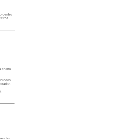
o centro
ceiros
a calma
dotados
estadas
a
ivendas