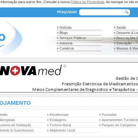
a informação para outros fins. Consulte a nossa
Política de Privacidade
. Ao navegar no site es
PESQUISAR
» Notícias
» Saúde
» Blogs
» Desporto & L
» Serviços Públicos
» Associações C
» Indústria
» Educação
» Comércio
» Museus & Mo
OJAMENTO
otéis
» Residenciais
» Pousadas
lbergarias
» Estalagens
» Apartamentos Turístico
Turismo de Habitação
» Turismo Rural
» Parques de Campismo
Hostels & Guesthouses
» Alojamento Local