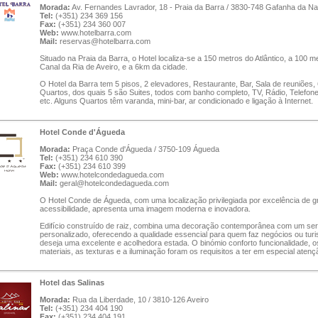
Morada:
Av. Fernandes Lavrador, 18 - Praia da Barra / 3830-748 Gafanha da N
Tel:
(+351) 234 369 156
Fax:
(+351) 234 360 007
Web:
www.hotelbarra.com
Mail:
reservas@hotelbarra.com
Situado na Praia da Barra, o Hotel localiza-se a 150 metros do Atlântico, a 100 m
Canal da Ria de Aveiro, e a 6km da cidade.
O Hotel da Barra tem 5 pisos, 2 elevadores, Restaurante, Bar, Sala de reuniões,
Quartos, dos quais 5 são Suites, todos com banho completo, TV, Rádio, Telefone
etc. Alguns Quartos têm varanda, mini-bar, ar condicionado e ligação à Internet.
Hotel Conde d'Águeda
Morada:
Praça Conde d'Águeda / 3750-109 Águeda
Tel:
(+351) 234 610 390
Fax:
(+351) 234 610 399
Web:
www.hotelcondedagueda.com
Mail:
geral@hotelcondedagueda.com
O Hotel Conde de Águeda, com uma localização privilegiada por excelência de 
acessibilidade, apresenta uma imagem moderna e inovadora.
Edifício construído de raiz, combina uma decoração contemporânea com um ser
personalizado, oferecendo a qualidade essencial para quem faz negócios ou tur
deseja uma excelente e acolhedora estada. O binómio conforto funcionalidade, o
materiais, as texturas e a iluminação foram os requisitos a ter em especial atenç
Hotel das Salinas
Morada:
Rua da Liberdade, 10 / 3810-126 Aveiro
Tel:
(+351) 234 404 190
Fax:
(+351) 234 404 191