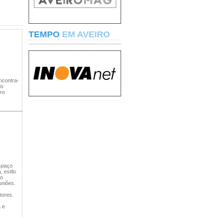
TEMPO
EM AVEIRO
ncontra-
do
tro
espaço
 estilo
No
uniões.
tores.
a e