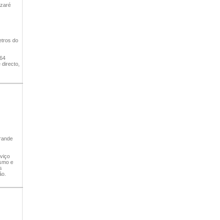
azaré
etros do
 64
 directo,
grande
viço
ismo e
s
ão.