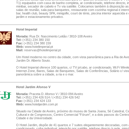
T1) equipados com casa de banho completa, ar condicionado, telefone directo, in
minibar, secador de cabelo e Tv via satélite. Colocamos também à disposição a
salas de reunião, sala para banquetes, restaurante com cozinha regional e intern
bar, health club, beauty SPA, minigolfe, court de ténis, piscina interior aquecida e 
jardim e estacionamento privativo.
Hotel Imperial
Morada:
Rua Dr. Nascimento Leitão / 3810-108 Aveiro
Tel:
(+351) 234 380 150
Fax:
(+351) 234 380 159
Web:
www.hotelimperial.pt
Mail:
reservas@hotelimperial.pt
Um Hotel moderno no centro da cidade, com vista panorâmica para a Ria de Ave
Jardim Dr. Alberto Souto.
O Hotel Imperial oferece 100 quartos, c/ TV p/cabo, ar condicionado, Wi.Fi Wirel
Internet Zone, Bares, Salas de Banquetes, Salas de Conferências, Solário c/ vist
panorâmica sobre a cidade, a ria e o mar.
Hotel Jardim Afonso V
Morada:
Praceta D. Afonso V / 3810-094 Aveiro
Tel:
(+351) 234 426 514 / (+351) 234 426 542
Fax:
(+351) 234 424 133
Web:
www.hoteljardim.com.pt
Situado na Cidade de Aveiro, próximo do museu de Santa Joana, Sé Catedral, C
Cultural e de Congressos, Centro Comercial "Fórum", e a dois passos do Centro
Cidade e da Universidade.
O Hotel Jardim, dispõe de 41 quartos e 7 suites elegantemente decoradas, com 
condicionado, cofre individual, televisão por satélite, telefone directo à rede, mini