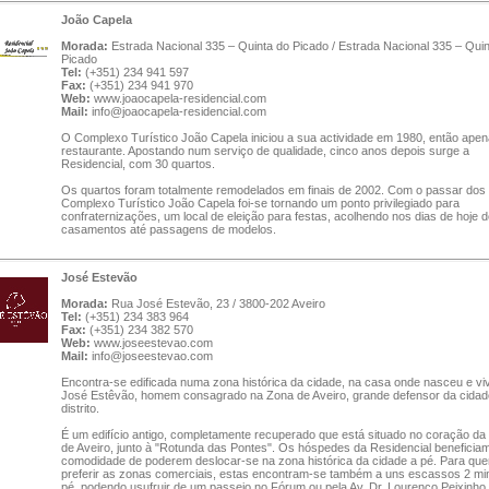
João Capela
Morada:
Estrada Nacional 335 – Quinta do Picado / Estrada Nacional 335 – Quin
Picado
Tel:
(+351) 234 941 597
Fax:
(+351) 234 941 970
Web:
www.joaocapela-residencial.com
Mail:
info@joaocapela-residencial.com
O Complexo Turístico João Capela iniciou a sua actividade em 1980, então ape
restaurante. Apostando num serviço de qualidade, cinco anos depois surge a
Residencial, com 30 quartos.
Os quartos foram totalmente remodelados em finais de 2002. Com o passar dos 
Complexo Turístico João Capela foi-se tornando um ponto privilegiado para
confraternizações, um local de eleição para festas, acolhendo nos dias de hoje 
casamentos até passagens de modelos.
José Estevão
Morada:
Rua José Estevão, 23 / 3800-202 Aveiro
Tel:
(+351) 234 383 964
Fax:
(+351) 234 382 570
Web:
www.joseestevao.com
Mail:
info@joseestevao.com
Encontra-se edificada numa zona histórica da cidade, na casa onde nasceu e vi
José Estêvão, homem consagrado na Zona de Aveiro, grande defensor da cidad
distrito.
É um edifício antigo, completamente recuperado que está situado no coração da
de Aveiro, junto à "Rotunda das Pontes". Os hóspedes da Residencial beneficia
comodidade de poderem deslocar-se na zona histórica da cidade a pé. Para qu
preferir as zonas comerciais, estas encontram-se também a uns escassos 2 mi
pé, podendo usufruir de um passeio no Fórum ou pela Av. Dr. Lourenço Peixinho.