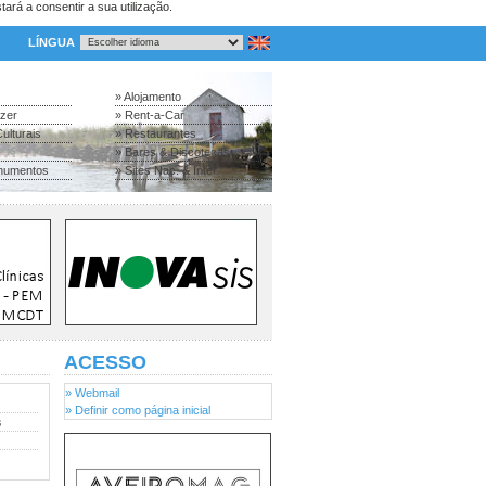
tará a consentir a sua utilização.
LÍNGUA
» Alojamento
azer
» Rent-a-Car
ulturais
» Restaurantes
» Bares & Discotecas
numentos
» Sites Nac. & Inter.
ACESSO
» Webmail
» Definir como página inicial
s