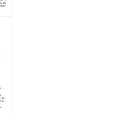
os de
nizar
iro.
e
rtos.
r ou
ia