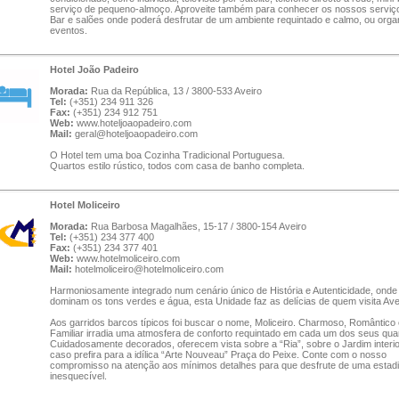
serviço de pequeno-almoço. Aproveite também para conhecer os nossos serviç
Bar e salões onde poderá desfrutar de um ambiente requintado e calmo, ou orga
eventos.
Hotel João Padeiro
Morada:
Rua da República, 13 / 3800-533 Aveiro
Tel:
(+351) 234 911 326
Fax:
(+351) 234 912 751
Web:
www.hoteljoaopadeiro.com
Mail:
geral@hoteljoaopadeiro.com
O Hotel tem uma boa Cozinha Tradicional Portuguesa.
Quartos estilo rústico, todos com casa de banho completa.
Hotel Moliceiro
Morada:
Rua Barbosa Magalhães, 15-17 / 3800-154 Aveiro
Tel:
(+351) 234 377 400
Fax:
(+351) 234 377 401
Web:
www.hotelmoliceiro.com
Mail:
hotelmoliceiro@hotelmoliceiro.com
Harmoniosamente integrado num cenário único de História e Autenticidade, onde
dominam os tons verdes e água, esta Unidade faz as delícias de quem visita Ave
Aos garridos barcos típicos foi buscar o nome, Moliceiro. Charmoso, Romântico 
Familiar irradia uma atmosfera de conforto requintado em cada um dos seus qua
Cuidadosamente decorados, oferecem vista sobre a “Ria”, sobre o Jardim interio
caso prefira para a idílica “Arte Nouveau” Praça do Peixe. Conte com o nosso
compromisso na atenção aos mínimos detalhes para que desfrute de uma estad
inesquecível.