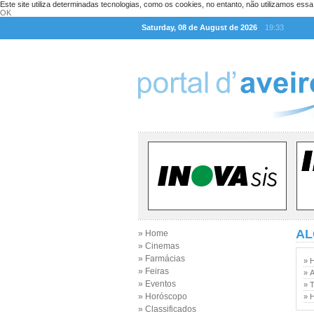
Este site utiliza determinadas tecnologias, como os cookies, no entanto, não utilizamos ess
OK
Saturday, 08 de August de 2026
19:33
AL
» Home
» Cinemas
» Farmácias
» H
» Feiras
» A
» Eventos
» 
» Horóscopo
» 
» Classificados