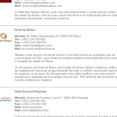
Web:
www.hoteldassalinas.com
Mail:
reservas@hoteldassalinas.com
O Hotel das Salinas oferece uma vista inexcedivel sobre o canal central e sobre 
da cidade de Aveiro, com as suas casas Arte Nova e os tradicionais barcos moli
(passeios disponíveis, consoante a época).
Hotel de Ílhavo
Morada:
Av. Mário Sacramento 10 / 3830-052 Ílhavo
Tel:
(+351) 234 329 860
Fax:
(+351) 234 329 870
Web:
www.hoteldeilhavo.com
Mail:
hci.reservas@netvisao.pt
Situado a dois passos da Ria de Aveiro e com fácil acesso às principais vias de
comunicação do País, esta moderna unidade hoteleira está localizada numa zon
e tranquila da cidade de Ílhavo.
Os 36 quartos do Hotel de Ílhavo, decorados de forma sóbria e moderna, estão 
de equipamento funcional, proporcionando-lhe todo o conforto necessário, para 
de negócios ou de lazer. No Restaurante Casa Velha (edifício com uma notável
arquitectura, adaptado de uma antiga casa do séc. XIX) desfrute dos prazeres d
cozinha tradicional e regional.
Hotel Eurosol Estarreja
Morada:
Quinta da Costeira, Lote 57 / 3860-404 Estarreja
Tel:
(+351) 234 840 430
Fax:
(+351) 234 840 439
Web:
www.eurosol.pt
Mail:
estarreja@eurosol.pt
O Eurosol Estarreja está dimensionado para 67 quartos (incluindo 8 suites e 4 v