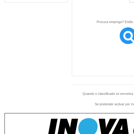
Procura emprego? Então 
Quando o classificado se encontra
Se pretender activar por m