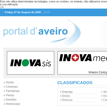
Este site utiliza determinadas tecnologias, como os cookies, no entanto, não utilizamos ess
a sua utilização.
OK
Friday, 07 de August de 2026
19:25
CLASSIFICADOS
» Home
» Cinemas
» Farmácias
» Emprego
» Veí
» Feiras
» Ensino
» Imo
» Eventos
» Diversos
» Co
» Horóscopo