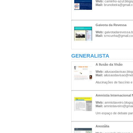
Web:
caminho-azul.blogs
Mail:
brunobeira@gmail.
Gaivota da Revessa
Web:
gaivotadarevessa.
Mail:
srncunha@gmail.c
GENERALISTA
A Ilusão da Visão
Web:
ailusaodavisao.blo
Mail:
ailusaodavisao@net
Alucinações de fascínio e 
Amnistia Internacional 
Web:
amnistiaveiro.blog
Mail:
amnistiaveiro@gmai
Um espaço de debate para
Arestália