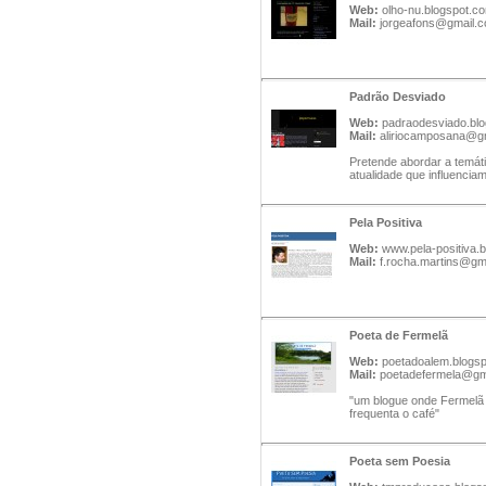
Web:
olho-nu.blogspot.c
Mail:
jorgeafons@gmail.
Padrão Desviado
Web:
padraodesviado.blo
Mail:
aliriocamposana@g
Pretende abordar a temá
atualidade que influenci
Pela Positiva
Web:
www.pela-positiva.
Mail:
f.rocha.martins@gm
Poeta de Fermelã
Web:
poetadoalem.blogs
Mail:
poetadefermela@gm
"um blogue onde Fermelã 
frequenta o café"
Poeta sem Poesia