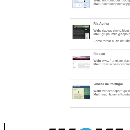
Web:
tmproducoes.blogs
Mail:
poetasempoesia@g
Ria Activa
Web:
riadeaveirohc.blogs
Mail:
grupoumhc@sapo.p
Como tornar a Ria um sím
Ridotto
Web:
www.francisco-dias
Mail:
franciscosimoesdi
Veneza de Portugal
Web:
venezadeportugal.
Mail:
joao_figueira@portu