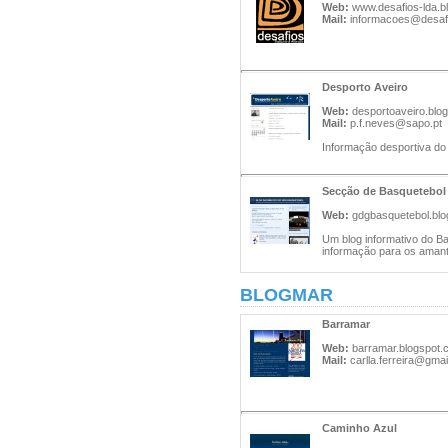
Web:
www.desafios-lda.b
Mail:
informacoes@desafi
Desporto Aveiro
Web:
desportoaveiro.blog
Mail:
p.f.neves@sapo.pt
Informação desportiva do d
Secção de Basquetebol
Web:
gdgbasquetebol.bl
Um blog informativo do B
informação para os amant
BLOGMAR
Barramar
Web:
barramar.blogspot.
Mail:
carlla.ferreira@gma
Caminho Azul