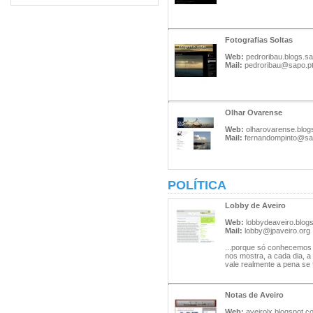
Fotografias Soltas
Web:
pedroribau.blogs.sa
Mail:
pedroribau@sapo.p
Olhar Ovarense
Web:
olharovarense.blog
Mail:
fernandompinto@sa
POLÍTICA
Lobby de Aveiro
Web:
lobbydeaveiro.blog
Mail:
lobby@jpaveiro.org
...porque só conhecemos 
nos mostra, a cada dia, a
vale realmente a pena se f
Notas de Aveiro
Web:
aveirolx.blogspot.c