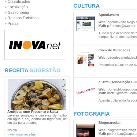
» Classificados
CULTURA
» Localização
» Gastronomia
Agendaveiro
» Roteiros Turísticos
Web:
agendaveiro.blogs.
» Praias
Mail:
p.f.neves@sapo.pt
Tudo o que acontece de b
tempos livres dos aveiren
Circo de Variedades
Web:
circodevariedades.
Património e Cultura de Av
RECEITA
SUGESTÃO
d'Orfeu Associação Cul
Web:
dorfeu.blogspot.co
Mail:
dorfeu@dorfeu.com
Agenda cultural da Associ
Amêijoas com Presunto e Salsa
FOTOGRAFIA
Lave as amêijoas e deixe-as de molho
em água e sal, dentro do frigorífico, de
um dia para o outro.
Blogmaresias
No dia ...
Web:
blogmaresias.blogs
Mail:
pedroribau@sapo.p
» ver mais receitas