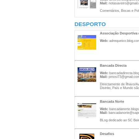
Mail:
notasaveiro@gmail
Comentários, Bocas e Pol
DESPORTO
Associação Desportiva
Web:
adrequeixo.blog.co
Bancada Directa
Web:
bancadadirecta.blo
Mail:
pmosi73@gmail.co
Directamente de Ílhavo/Ave
Distrito, País e Mundo sã
Bancada Norte
Web:
bancadanorte.blog
Mail:
bancadanorte@sapo
BLog dedicado ao SC Bei
Desafios