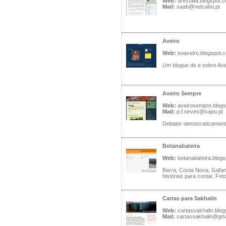
Web:
arestalia.blogspot.
Mail:
saab@netcabo.pt
Aveiro
Web:
soaveiro.blogspot.
Um blogue de e sobre Ave
Aveiro Sempre
Web:
aveirosempre.blog
Mail:
p.f.neves@sapo.pt
Debater democraticament
Botanabateira
Web:
botanabateira.blog
Barra, Costa Nova, Gafan
histórias para contar. Fot
Cartas para Sakhalin
Web:
cartassakhalin.blo
Mail:
cartassakhalin@gm