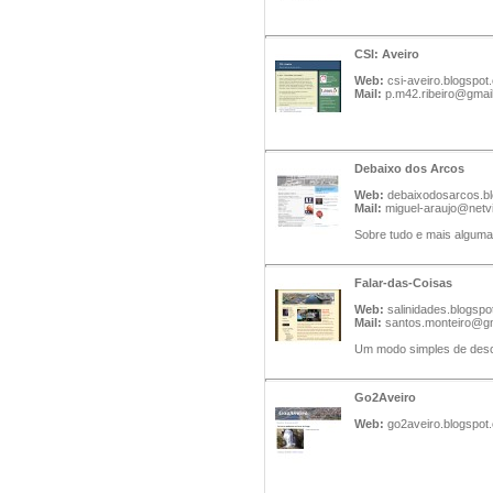
CSI: Aveiro
Web:
csi-aveiro.blogspot
Mail:
p.m42.ribeiro@gmai
Debaixo dos Arcos
Web:
debaixodosarcos.b
Mail:
miguel-araujo@netv
Sobre tudo e mais alguma 
Falar-das-Coisas
Web:
salinidades.blogsp
Mail:
santos.monteiro@g
Um modo simples de desc
Go2Aveiro
Web:
go2aveiro.blogspot