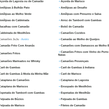
Açorda de Lagosta ou de Camarão
Açorda de Marisco
Amêijoas à Bulhão Pato
Amêijoas ao Desafio
Amêijoas ao Molho Verde
Amêijoas com Presunto e Salsa
Amêijoas de Caldeirada
Arroz de Tamboril com Gambas
Bacalhau com Camarão
Bobó de Camarão
Caldeirada de Mexilhões
Camarões Cozidos
Camarões JuJu
- Aveiro
Camarão ao Molho de Queijos
Camarão Frito Com Ananás
Camarões com Damascos ao Molho B
Camarões Fritos com Vinho do Porto
Camarões Fritos
Natas
Camarões Marinados no Whisky
Camarões Provençais
Caril de Gambas
Caril de Gambas à Indiana
Caril de Gambas à Moda da Minha Mãe
Caril de Marisco
Cataplana de Camarões
Cataplana de Lagosta
Cataplana de Mariscos
Ensopado de Mexilhões
Espetada de Tamboril com Gambas
Espetadas de Mexilhão
Feijoada de Búzios
Feijoada de Gambas
Feijoada de Marisco
Filetes de Camarão