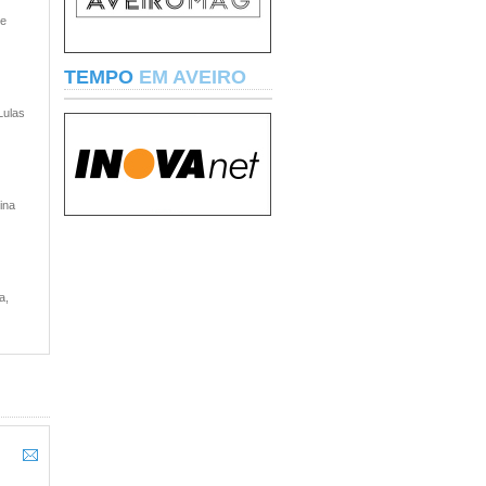
 e
TEMPO
EM AVEIRO
Lulas
ina
a,