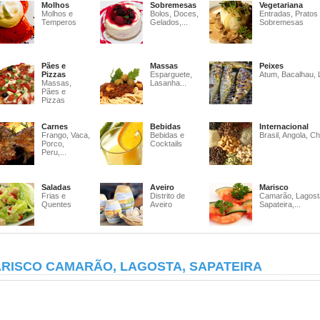
Molhos
Sobremesas
Vegetariana
Molhos e
Bolos, Doces,
Entradas, Pratos
Temperos
Gelados,...
Sobremesas
Pães e
Massas
Peixes
Pizzas
Esparguete,
Atum, Bacalhau, 
Massas,
Lasanha...
Pães e
Pizzas
Carnes
Bebidas
Internacional
Frango, Vaca,
Bebidas e
Brasil, Angola, Ch
Porco,
Cocktails
Peru,...
Saladas
Aveiro
Marisco
Frias e
Distrito de
Camarão, Lagost
Quentes
Aveiro
Sapateira,...
RISCO CAMARÃO, LAGOSTA, SAPATEIRA