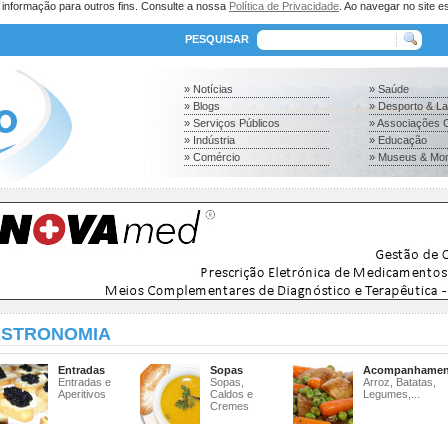
a informação para outros fins. Consulte a nossa
Política de Privacidade
. Ao navegar no site es
PESQUISAR
» Notícias
» Saúde
» Blogs
» Desporto & L
» Serviços Públicos
» Associações C
» Indústria
» Educação
» Comércio
» Museus & Mo
STRONOMIA
Entradas
Sopas
Acompanhamen
Entradas e
Sopas,
Arroz, Batatas,
Aperitivos
Caldos e
Legumes,...
Cremes