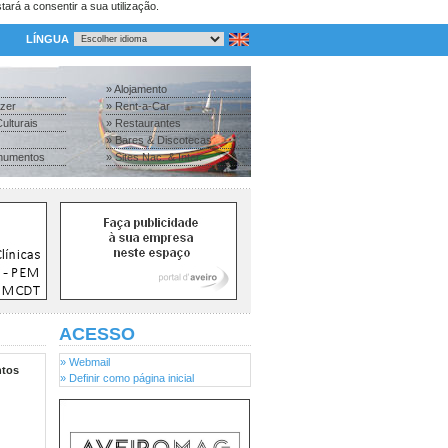
tará a consentir a sua utilização.
LÍNGUA
» Alojamento
azer
» Rent-a-Car
ulturais
» Restaurantes
» Bares & Discotecas
numentos
» Sites Nac. & Inter.
ACESSO
» Webmail
tos
» Definir como página inicial