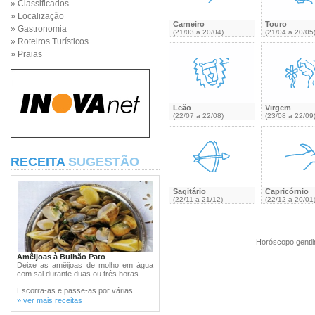
» Classificados
» Localização
Carneiro
Touro
» Gastronomia
(21/03 a 20/04)
(21/04 a 20/05
» Roteiros Turísticos
» Praias
Leão
Virgem
(22/07 a 22/08)
(23/08 a 22/09
RECEITA
SUGESTÃO
Sagitário
Capricórnio
(22/11 a 21/12)
(22/12 a 20/01
Horóscopo gentil
Amêijoas à Bulhão Pato
Deixe as amêijoas de molho em água
com sal durante duas ou três horas.
Escorra-as e passe-as por várias ...
» ver mais receitas