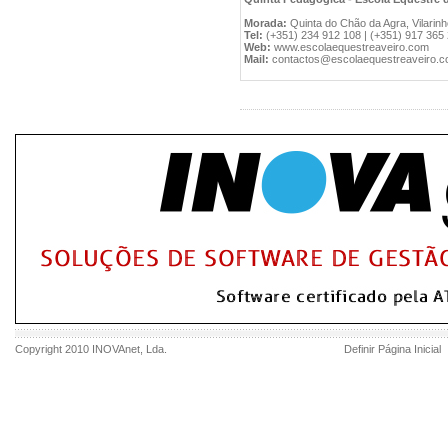
Morada:
Quinta do Chão da Agra, Vilarinh
Tel:
(+351) 234 912 108 | (+351) 917 365
Web:
www.escolaequestreaveiro.com
Mail:
contactos@escolaequestreaveiro.
Copyright 2010
INOVAnet
, Lda.
Definir Página Inicial