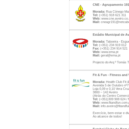
CNE - Agrupamento 191
Morada:
Rua Cónego Maio
Tel:
(+351) 918 621 311
Web:
www.cne.aveiro.co.
Mail:
cneagr191@netcabo
Estádio Municipal de Av
Morada:
Taboeira - Esgue
Tel:
(+351) 234 919 012
Fax:
(+351) 234 914 521
Web:
www.ema.pt
Mail:
geral@ema.pt
Projecto do Arq.º Tomás 
Fit & Fun - Fitness and
Morada:
Health Club Fit 
Avenida 5 de Outubro nº7
Loja 0,09 e 0,10 Vera Cru
3800 – 142 Aveiro
(Atrás do Centro Comercia
Tel:
(+351)309 908 624 /
Web:
www.fitandfun.com.
Mail:
info.aveiro@fitandf
Exercício, bem-estar e div
Ao alcance de todos!