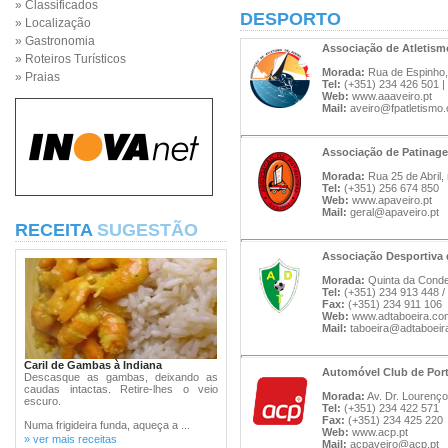
» Classificados
DESPORTO
» Localização
» Gastronomia
Associação de Atletism
» Roteiros Turísticos
Morada:
Rua de Espinho, 
» Praias
Tel:
(+351) 234 426 501 |
Web:
www.aaaveiro.pt
Mail:
aveiro@fpatletismo.
Associação de Patinage
Morada:
Rua 25 de Abril,
Tel:
(+351) 256 674 850
Web:
www.apaveiro.pt
Mail:
geral@apaveiro.pt
RECEITA
SUGESTÃO
Associação Desportiva 
Morada:
Quinta da Condes
Tel:
(+351) 234 913 448 /
Fax:
(+351) 234 911 106
Web:
www.adtaboeira.co
Mail:
taboeira@adtaboeir
Caril de Gambas à Indiana
Automóvel Club de Por
Descasque as gambas, deixando as
caudas intactas. Retire-lhes o veio
Morada:
Av. Dr. Lourenço
escuro.
Tel:
(+351) 234 422 571
Fax:
(+351) 234 425 220
Numa frigideira funda, aqueça a ...
Web:
www.acp.pt
» ver mais receitas
Mail:
acpaveiro@acp.pt