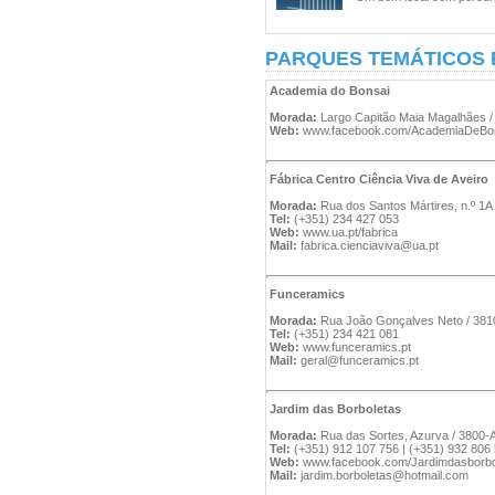
PARQUES TEMÁTICOS 
Academia do Bonsai
Morada:
Largo Capitão Maia Magalhães /
Web:
www.facebook.com/AcademiaDeBon
Fábrica Centro Ciência Viva de Aveiro
Morada:
Rua dos Santos Mártires, n.º 1A 
Tel:
(+351) 234 427 053
Web:
www.ua.pt/fabrica
Mail:
fabrica.cienciaviva@ua.pt
Funceramics
Morada:
Rua João Gonçalves Neto / 3810
Tel:
(+351) 234 421 081
Web:
www.funceramics.pt
Mail:
geral@funceramics.pt
Jardim das Borboletas
Morada:
Rua das Sortes, Azurva / 3800-
Tel:
(+351) 912 107 756 | (+351) 932 806
Web:
www.facebook.com/Jardimdasborbo
Mail:
jardim.borboletas@hotmail.com