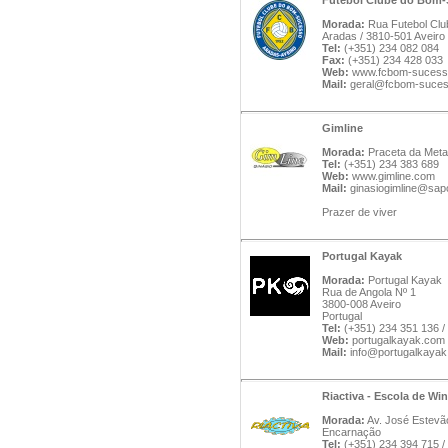
Futebol Clube do Bom
Morada:
Rua Futebol Cl
Aradas / 3810-501 Aveiro
Tel:
(+351) 234 082 084
Fax:
(+351) 234 428 033
Web:
www.fcbom-sucess
Mail:
geral@fcbom-suces
Gimline
Morada:
Praceta da Metal
Tel:
(+351) 234 383 689
Web:
www.gimline.com
Mail:
ginasiogimline@sap
Prazer de viver
Portugal Kayak
Morada:
Portugal Kayak
Rua de Angola Nº 1
3800-008 Aveiro
Portugal
Tel:
(+351) 234 351 136 /
Web:
portugalkayak.com
Mail:
info@portugalkaya
Riactiva - Escola de Win
Morada:
Av. José Estevão
Encarnação
Tel:
(+351) 234 394 715 /