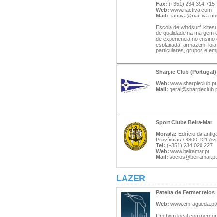
Fax:
(+351) 234 394 715
Web:
www.riactiva.com
Mail:
riactiva@riactiva.c
Escola de windsurf, kites
de qualidade na margem da
de experiencia no ensino
esplanada, armazem, loja
particulares, grupos e em
Sharpie Club (Portugal)
Web:
www.sharpieclub.pt
Mail:
geral@sharpieclub.p
Sport Clube Beira-Mar
Morada:
Edifício da anti
Províncias / 3800-121 Ave
Tel:
(+351) 234 020 227
Web:
www.beiramar.pt
Mail:
socios@beiramar.pt
LAZER
Pateira de Fermentelos
Web:
www.cm-agueda.pt/
Um bom local com percur