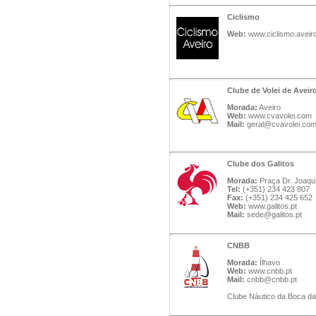
Ciclismo
Web:
www.ciclismo.aveiro
Clube de Volei de Aveir
Morada:
Aveiro
Web:
www.cvavolei.com
Mail:
geral@cvavolei.co
Clube dos Galitos
Morada:
Praça Dr. Joaqui
Tel:
(+351) 234 423 807
Fax:
(+351) 234 425 652
Web:
www.galitos.pt
Mail:
sede@galitos.pt
CNBB
Morada:
Ílhavo
Web:
www.cnbb.pt
Mail:
cnbb@cnbb.pt
Clube Náutico da Boca da