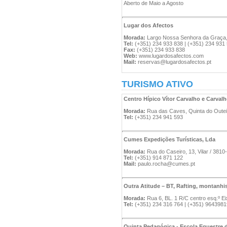
Aberto de Maio a Agosto
Lugar dos Afectos
Morada:
Largo Nossa Senhora da Graça, 
Tel:
(+351) 234 933 838 | (+351) 234 931
Fax:
(+351) 234 933 838
Web:
www.lugardosafectos.com
Mail:
reservas@lugardosafectos.pt
TURISMO ATIVO
Centro Hípico Vítor Carvalho e Carvalh
Morada:
Rua das Caves, Quinta do Outeir
Tel:
(+351) 234 941 593
Cumes Expedições Turísticas, Lda
Morada:
Rua do Caseiro, 13, Vilar / 3810
Tel:
(+351) 914 871 122
Mail:
paulo.rocha@cumes.pt
Outra Atitude – BT, Rafting, montanh
Morada:
Rua 6, BL. 1 R/C centro esq.º Ei
Tel:
(+351) 234 316 764 | (+351) 964398
Quinta Pedagógica - Escola Equestre 