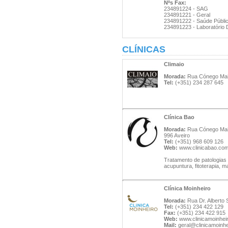
Nºs Fax:
234891224 - SAG
234891221 - Geral
234891222 - Saúde Públi
234891223 - Laboratório Di
CLÍNICAS
Climaio
Morada:
Rua Cónego Maio,
Tel:
(+351) 234 287 645
Clínica Bao
Morada:
Rua Cónego Maio,
996 Aveiro
Tel:
(+351) 968 609 126
Web:
www.clinicabao.co
Tratamento de patologias
acupuntura, fitoterapia, m
Clínica Moinheiro
Morada:
Rua Dr. Alberto S
Tel:
(+351) 234 422 129
Fax:
(+351) 234 422 915
Web:
www.clinicamoinheir
Mail:
geral@clinicamoinhe