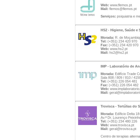
Web:
www.flemos.pt
Mail:
flemos@flemos.pt
Serviços:
psiquiatria e me
HS2 - Higiene, Saúde e 
Morada:
R. de Moçambique
Tel:
(+351) 234 420 970
Fax:
(+351) 234 420 970
Web:
www.hs2.pt
Mail:
hs2@hs2.pt
IMP - Laboratório de A
Morada:
Edifício Trade 
Sala 808 / 809 / 810 / 41
Tel:
(+351) 226 054 481
Fax:
(+351) 226 054 482
Web:
www.implaboratori
Mail:
geral@implaborator
Trovisca - Tertúlias do 
Morada:
Edíficio Delta 18
Av.ª Dr. Lourenço Peixinh
Tel:
(+351) 234 480 226
Web:
www.trovisca.pt
Mail:
geral@trovisca.pt
Centro de terapias altern