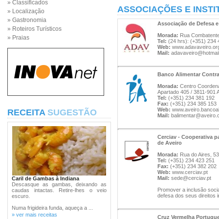
» Classificados
ASSOCIAÇÕES E INSTI
» Localização
» Gastronomia
Associação de Defesa e
» Roteiros Turísticos
Morada:
Rua Combatentes
» Praias
Tel:
(24 hrs): (+351) 234
Web:
www.adavaveiro.or
Mail:
adavaveiro@hotmai
Banco Alimentar Contra
Morada:
Centro Coordena
Apartado 405 / 3811-901 
Tel:
(+351) 234 381 192
Fax:
(+351) 234 385 153
Web:
www.aveiro.bancoal
RECEITA
SUGESTÃO
Mail:
balimentar@aveiro.c
Cerciav - Cooperativa 
de Aveiro
Morada:
Rua do Aires, 53
Tel:
(+351) 234 423 251
Fax:
(+351) 234 382 202
Web:
www.cerciav.pt
Mail:
sede@cerciav.pt
Caril de Gambas à Indiana
Descasque as gambas, deixando as
Promover a inclusão socia
caudas intactas. Retire-lhes o veio
defesa dos seus direitos i
escuro.
Numa frigideira funda, aqueça a ...
» ver mais receitas
Cruz Vermelha Portugue