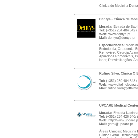
Clínica de Medicina Dentá
Dentys - Clínica de Med
Morada:
Estrada de São B
Tel:
(+351) 234 484 542 
Web:
www.dentys.pt
Mail:
dentys@dentys.pt
Especialidades:
Medicina
Endodontia, Ortodontia, E
Removível, Cirurgia Avanç
Aparelhos Removíveis, Pe
laser, Desvitalizações. 
Rufino Silva, Clínica O
Tel:
(+351) 239 484 348 /
Web:
www.oftalmologia.co
Mail:
rufino.silva@oftalmo
UPCARE Medical Cente
Morada:
Estrada Nacional
Tel:
(+351) 234 426 640/ 
Web:
http://www.upcare.p
Mail:
geral@upcare.pt
Áreas Clínicas: Medicina D
Clínica Geral, Dermatologi