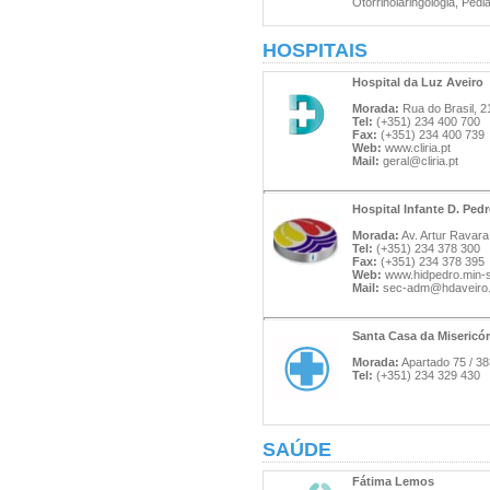
Otorrinolaringologia, Pedia
HOSPITAIS
Hospital da Luz Aveiro
Morada:
Rua do Brasil, 2
Tel:
(+351) 234 400 700
Fax:
(+351) 234 400 739
Web:
www.cliria.pt
Mail:
geral@cliria.pt
Hospital Infante D. Ped
Morada:
Av. Artur Ravara
Tel:
(+351) 234 378 300
Fax:
(+351) 234 378 395
Web:
www.hidpedro.min-
Mail:
sec-adm@hdaveiro.
Santa Casa da Misericór
Morada:
Apartado 75 / 38
Tel:
(+351) 234 329 430
SAÚDE
Fátima Lemos