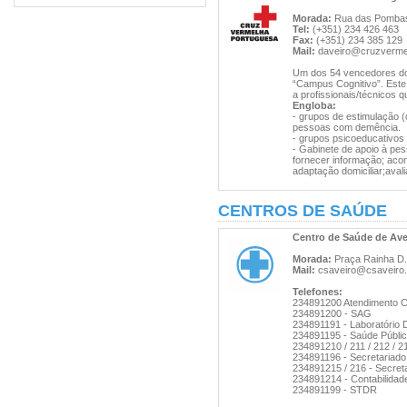
Morada:
Rua das Pombas,
Tel:
(+351) 234 426 463
Fax:
(+351) 234 385 129
Mail:
daveiro@cruzvermel
Um dos 54 vencedores do 
“Campus Cognitivo”. Este
a profissionais/técnicos q
Engloba:
- grupos de estimulação (c
pessoas com demência.
- grupos psicoeducativos
- Gabinete de apoio à pes
fornecer informação; acon
adaptação domiciliar;ava
CENTROS DE SAÚDE
Centro de Saúde de Ave
Morada:
Praça Rainha D. 
Mail:
csaveiro@csaveiro.
Telefones:
234891200 Atendimento 
234891200 - SAG
234891191 - Laboratório Di
234891195 - Saúde Públi
234891210 / 211 / 212 / 2
234891196 - Secretariado
234891215 / 216 - Secreta
234891214 - Contabilidad
234891199 - STDR