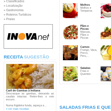
» Classificados
Molhos
» Localização
Molhos e
» Gastronomia
Temperos
» Roteiros Turísticos
» Praias
Pães e
Pizzas
Massas,
Pães e
Pizzas
Carnes
Frango, Vaca,
Porco,
Peru,...
RECEITA
SUGESTÃO
Saladas
Frias e
Quentes
Caril de Gambas à Indiana
Descasque as gambas, deixando as
caudas intactas. Retire-lhes o veio
escuro.
Numa frigideira funda, aqueça a ...
SALADAS FRIAS E QU
» ver mais receitas