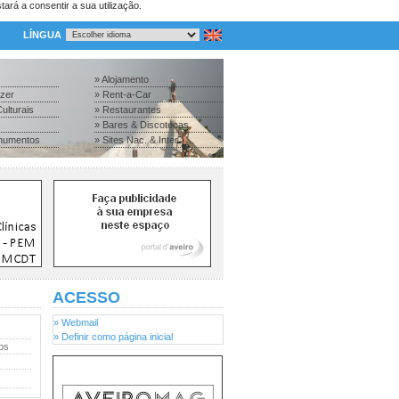
tará a consentir a sua utilização.
LÍNGUA
» Alojamento
azer
» Rent-a-Car
ulturais
» Restaurantes
» Bares & Discotecas
numentos
» Sites Nac. & Inter.
ACESSO
» Webmail
» Definir como página inicial
ps