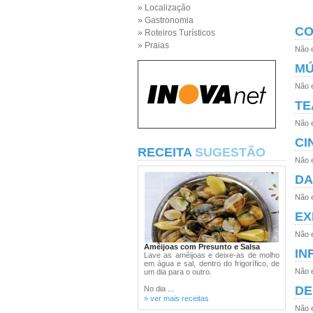
» Localização
» Gastronomia
CO
» Roteiros Turísticos
» Praias
Não 
MÚ
Não 
TE
Não 
CI
RECEITA
SUGESTÃO
Não 
DA
Não 
EX
Não 
Amêijoas com Presunto e Salsa
IN
Lave as amêijoas e deixe-as de molho
em água e sal, dentro do frigorífico, de
Não 
um dia para o outro.
DE
No dia ...
» ver mais receitas
Não 