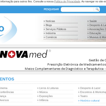
a informação para outros fins. Consulte a nossa
Política de Privacidade
. Ao navegar no site es
PESQUISAR
» Notícias
» Saúde
» Blogs
» Desporto & L
» Serviços Públicos
» Associações C
» Indústria
» Educação
» Comércio
» Museus & Mo
ENTOS
Cinema
» Livros & Leituras
» Desporto & Lazer
Conferências
» Música
» Encontros & Worksho
Dança
» Exposições
» Teatro
Diversos
» Infância
» Histórico cultural