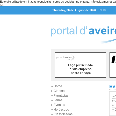
Este site utiliza determinadas tecnologias, como os cookies, no entanto, não utilizamos ess
OK
Thursday, 06 de August de 2026
03:18
EV
» Home
» Cinemas
» Farmácias
» 
» Feiras
» 
» Eventos
» 
» Horóscopo
» 
» Classificados