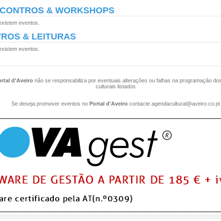
CONTROS & WORKSHOPS
existem eventos.
VROS & LEITURAS
existem eventos.
rtal d'Aveiro
não se responsabiliza por eventuais alterações ou falhas na programação do
culturais listados
Se deseja promover eventos no
Portal d'Aveiro
contacte
agendacultural@aveiro.co.pt