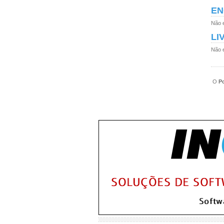
EN
Não 
LI
Não 
O
Po