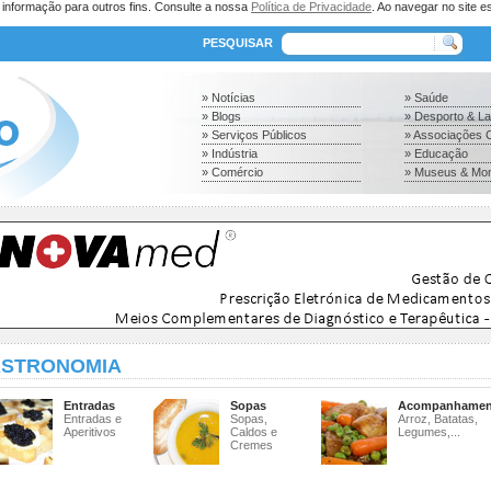
a informação para outros fins. Consulte a nossa
Política de Privacidade
. Ao navegar no site es
PESQUISAR
» Notícias
» Saúde
» Blogs
» Desporto & L
» Serviços Públicos
» Associações C
» Indústria
» Educação
» Comércio
» Museus & Mo
STRONOMIA
Entradas
Sopas
Acompanhamen
Entradas e
Sopas,
Arroz, Batatas,
Aperitivos
Caldos e
Legumes,...
Cremes