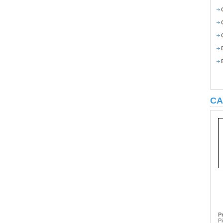
CA
P
Pi