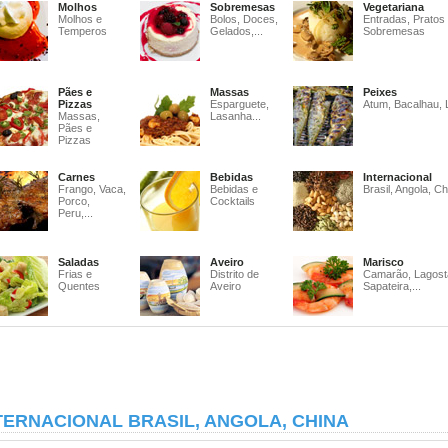
Molhos
Sobremesas
Vegetariana
Molhos e
Bolos, Doces,
Entradas, Pratos
Temperos
Gelados,...
Sobremesas
Pães e
Massas
Peixes
Pizzas
Esparguete,
Atum, Bacalhau, 
Massas,
Lasanha...
Pães e
Pizzas
Carnes
Bebidas
Internacional
Frango, Vaca,
Bebidas e
Brasil, Angola, Ch
Porco,
Cocktails
Peru,...
Saladas
Aveiro
Marisco
Frias e
Distrito de
Camarão, Lagost
Quentes
Aveiro
Sapateira,...
TERNACIONAL BRASIL, ANGOLA, CHINA