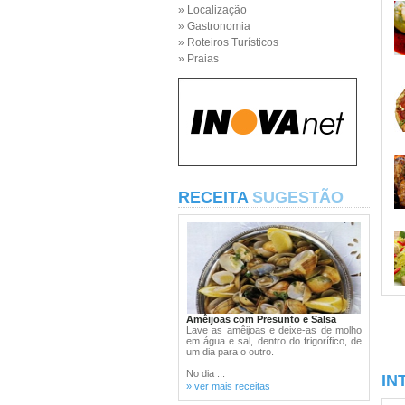
» Localização
» Gastronomia
» Roteiros Turísticos
» Praias
RECEITA
SUGESTÃO
Amêijoas com Presunto e Salsa
Lave as amêijoas e deixe-as de molho
em água e sal, dentro do frigorífico, de
um dia para o outro.
No dia ...
IN
» ver mais receitas