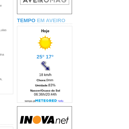
 e
TEMPO
EM AVEIRO
Lulas
ina
a,