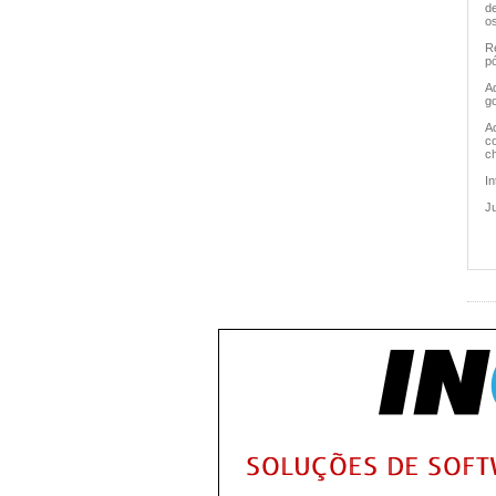
de
os
Re
pó
Ad
go
A
c
c
I
Ju