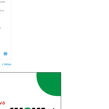
e com
om o
m
« Voltar