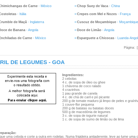
Chimichangas de Carne
- México
Chop Suey de Vaca
- China
Costoletas
- Itália
Crepes com Mel e Nozes
- França
Crumble de Maçã
- Inglaterra
Cuscuz de Moçambique
- Moçambiqu
Doce de Banana
- Angola
Doce de Limão
- Angola
Enchiladas de Carne
- México
Esparguete a Chicocas
- Luanda-Ango
Página: 
RIL DE LEGUMES - GOA
Ingredientes:
2 cebolas
4 c. de sopa de óleo ou ghee
1 chávena de coco ralado
4 cravinhos
1 pau grande de canela
4 c. de chá de caril e pó picante
200 g de tomate maduro já limpo de peles e graính
1 couve-flor pequena
200 g de batatas ou batatas doces
500 g de macedónia de legumes
3 c. de sopa de iogurte natural
1 c. de sopa de sumo de limão ou de lima
reparação:
que uma cebola e corte a outra em rodelas. Numa frigideira antiaderente, leve ao lume uma 