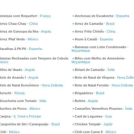
Ameixas com Roquefort
- França
Anchovas de Escabeche
- Espanha
Arroz Chau-Chau
- China
Arroz de Camarão
- Brasil
Arroz de Garoupa da Ilha
- Angola
Arroz Frito Chinês
- China
Arroz Pilaf Verde
- México
Atum à Catalã
- Espanha
Bananas com Leite Condensado
-
Bacalhau à Pil-Pil
- Espanha
Moçambique
Batatas Recheadas com Tempero de Cebola
Bifes com Molho de Amendoim
-
México
Moçambique
Bifes de Veado
- Angola
Biriani de Camarão
- Índia
Bolo de Ananás I
- Angola
Bolo de Natal de Véspera
- Nova Zelân
Bolo de Natal Económico
- Nova Zelândia
Bolo de Natal Fervido
- Nova Zelândia
Borscht
- Rússia
Brigadeiros
- Brasil
Bruschetta com Tomate
- Itália
Bufete
- Angola
Burritos de Porco
- México
Camarões Vermelhos Picantes
- Índia
Canjica
- S. Tomé e Príncipe
Caril de Legumes
- Goa
Casquinha de Siri / Carangueijo
- Brasil
Chicken Teriyaki
- Japão
Chili
- México
Chili com Carne II
- México