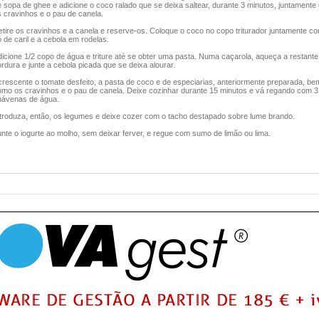
 sopa de ghee e adicione o coco ralado que se deixa saltear, durante 3 minutos, juntament
 cravinhos e o pau de canela.
tire os cravinhos e a canela e reserve-os. Coloque o coco no copo triturador juntamente c
 de caril e a cebola em rodelas.
icione 1/2 copo de água e triture até se obter uma pasta. Numa caçarola, aqueça a restante
rdura e junte a cebola picada que se deixa alourar.
crescente o tomate desfeito, a pasta de coco e de especiarias, anteriormente preparada, be
omo os cravinhos e o pau de canela. Deixe cozinhar durante 15 minutos e vá regando com 3
hávenas de água.
ntroduza, então, os legumes e deixe cozer com o tacho destapado sobre lume brando.
nte o iogurte ao molho, sem deixar ferver, e regue com sumo de limão ou lima.