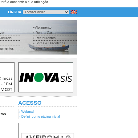
tará a consentir a sua utilização.
LÍNGUA
» Alojamento
azer
» Rent-a-Car
ulturais
» Restaurantes
» Bares & Discotecas
numentos
» Sites Nac. & Inter.
ACESSO
» Webmail
tos
» Definir como página inicial