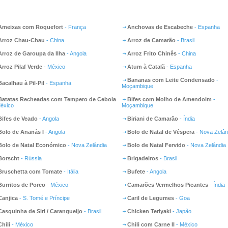
Ameixas com Roquefort
- França
Anchovas de Escabeche
- Espanha
Arroz Chau-Chau
- China
Arroz de Camarão
- Brasil
Arroz de Garoupa da Ilha
- Angola
Arroz Frito Chinês
- China
Arroz Pilaf Verde
- México
Atum à Catalã
- Espanha
Bananas com Leite Condensado
-
Bacalhau à Pil-Pil
- Espanha
Moçambique
Batatas Recheadas com Tempero de Cebola
Bifes com Molho de Amendoim
-
México
Moçambique
Bifes de Veado
- Angola
Biriani de Camarão
- Índia
Bolo de Ananás I
- Angola
Bolo de Natal de Véspera
- Nova Zelân
Bolo de Natal Económico
- Nova Zelândia
Bolo de Natal Fervido
- Nova Zelândia
Borscht
- Rússia
Brigadeiros
- Brasil
Bruschetta com Tomate
- Itália
Bufete
- Angola
Burritos de Porco
- México
Camarões Vermelhos Picantes
- Índia
Canjica
- S. Tomé e Príncipe
Caril de Legumes
- Goa
Casquinha de Siri / Carangueijo
- Brasil
Chicken Teriyaki
- Japão
Chili
- México
Chili com Carne II
- México