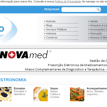
a informação para outros fins. Consulte a nossa
Política de Privacidade
. Ao navegar no site es
PESQUISAR
» Notícias
» Saúde
» Blogs
» Desporto & L
» Serviços Públicos
» Associações C
» Indústria
» Educação
» Comércio
» Museus & Mo
STRONOMIA
Entradas
Sopas
Acompanhamen
Entradas e
Sopas,
Arroz, Batatas,
Aperitivos
Caldos e
Legumes,...
Cremes