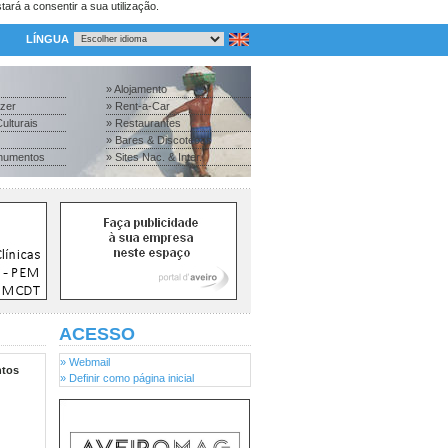
tará a consentir a sua utilização.
LÍNGUA
» Alojamento
azer
» Rent-a-Car
ulturais
» Restaurantes
» Bares & Discotecas
numentos
» Sites Nac. & Inter.
ACESSO
» Webmail
tos
» Definir como página inicial