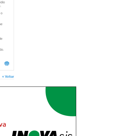
édio
.
 o
me
de
do.
« Voltar