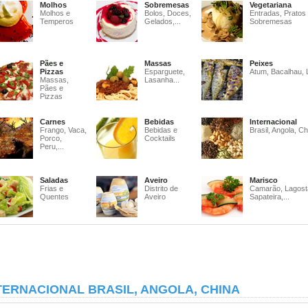
Molhos
Sobremesas
Vegetariana
Molhos e
Bolos, Doces,
Entradas, Pratos
Temperos
Gelados,...
Sobremesas
Pães e
Massas
Peixes
Pizzas
Esparguete,
Atum, Bacalhau, 
Massas,
Lasanha...
Pães e
Pizzas
Carnes
Bebidas
Internacional
Frango, Vaca,
Bebidas e
Brasil, Angola, Ch
Porco,
Cocktails
Peru,...
Saladas
Aveiro
Marisco
Frias e
Distrito de
Camarão, Lagost
Quentes
Aveiro
Sapateira,...
TERNACIONAL BRASIL, ANGOLA, CHINA