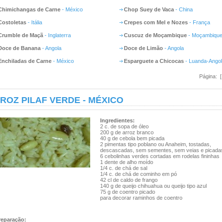
Chimichangas de Carne
- México
Chop Suey de Vaca
- China
Costoletas
- Itália
Crepes com Mel e Nozes
- França
Crumble de Maçã
- Inglaterra
Cuscuz de Moçambique
- Moçambiqu
Doce de Banana
- Angola
Doce de Limão
- Angola
Enchiladas de Carne
- México
Esparguete a Chicocas
- Luanda-Ango
Página: 
ROZ PILAF VERDE - MÉXICO
Ingredientes:
2 c. de sopa de óleo
200 g de arroz branco
40 g de cebola bem picada
2 pimentas tipo poblano ou Anaheim, tostadas,
descascadas, sem sementes, sem veias e picada
6 cebolinhas verdes cortadas em rodelas fininhas
1 dente de alho moído
1/4 c. de chá de sal
1/4 c. de chá de cominho em pó
42 cl de caldo de frango
140 g de queijo chihuahua ou queijo tipo azul
75 g de coentro picado
para decorar raminhos de coentro
reparação: