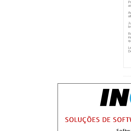
P
at
Ad
a
J
b
Re
in
qu
Le
D