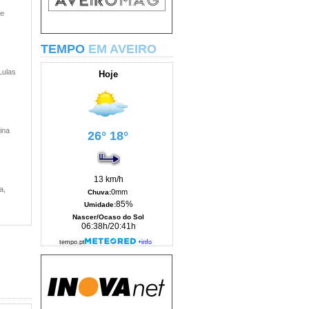
 e
TEMPO
EM AVEIRO
Lulas
ina
a,