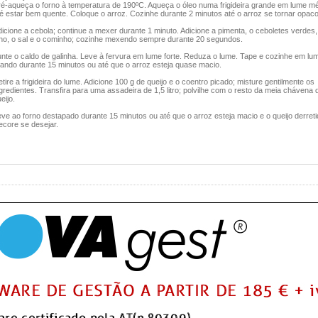
ré-aqueça o forno à temperatura de 190ºC. Aqueça o óleo numa frigideira grande em lume m
é estar bem quente. Coloque o arroz. Cozinhe durante 2 minutos até o arroz se tornar opaco
icione a cebola; continue a mexer durante 1 minuto. Adicione a pimenta, o ceboletes verdes,
lho, o sal e o cominho; cozinhe mexendo sempre durante 20 segundos.
unte o caldo de galinha. Leve à fervura em lume forte. Reduza o lume. Tape e cozinhe em lu
rando durante 15 minutos ou até que o arroz esteja quase macio.
tire a frigideira do lume. Adicione 100 g de queijo e o coentro picado; misture gentilmente os
gredientes. Transfira para uma assadeira de 1,5 litro; polvilhe com o resto da meia chávena 
eijo.
ve ao forno destapado durante 15 minutos ou até que o arroz esteja macio e o queijo derreti
ecore se desejar.