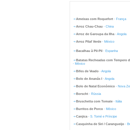
Ameixas com Roquefort
- França
Arroz Chau-Chau
- China
Arroz de Garoupa da Ilha
- Angola
Arroz Pilaf Verde
- México
Bacalhau à Pil-Pil
- Espanha
Batatas Recheadas com Tempero d
- México
Bifes de Veado
- Angola
Bolo de Ananás I
- Angola
Bolo de Natal Económico
- Nova Ze
Borscht
- Rússia
Bruschetta com Tomate
- Itália
Burritos de Porco
- México
Canjica
- S. Tomé e Príncipe
Casquinha de Siri / Carangueijo
- Br