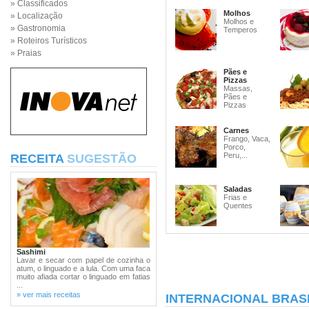
» Classificados
Molhos
» Localização
Molhos e
» Gastronomia
Temperos
» Roteiros Turísticos
» Praias
Pães e
Pizzas
Massas,
Pães e
Pizzas
Carnes
Frango, Vaca,
Porco,
Peru,...
RECEITA
SUGESTÃO
Saladas
Frias e
Quentes
Sashimi
Lavar e secar com papel de cozinha o
atum, o linguado e a lula. Com uma faca
muito afiada cortar o linguado em fatias
...
» ver mais receitas
INTERNACIONAL BRASI