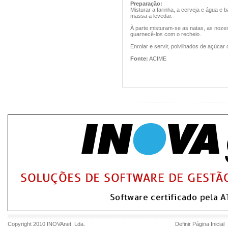
Preparação:
Misturar a farinha, a cerveja e água e b
massa a levedar.
À parte misturam-se as natas, as nozes
guarnecê-los com o recheio.
Enrolar e servir, polvilhados de açúca
Fonte:
ACIME
Copyright 2010
INOVAnet
, Lda.
Definir Página Inicial