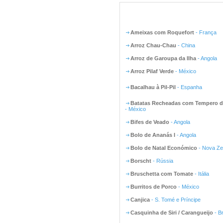
Ameixas com Roquefort
- França
Arroz Chau-Chau
- China
Arroz de Garoupa da Ilha
- Angola
Arroz Pilaf Verde
- México
Bacalhau à Pil-Pil
- Espanha
Batatas Recheadas com Tempero d
- México
Bifes de Veado
- Angola
Bolo de Ananás I
- Angola
Bolo de Natal Económico
- Nova Ze
Borscht
- Rússia
Bruschetta com Tomate
- Itália
Burritos de Porco
- México
Canjica
- S. Tomé e Príncipe
Casquinha de Siri / Carangueijo
- Br