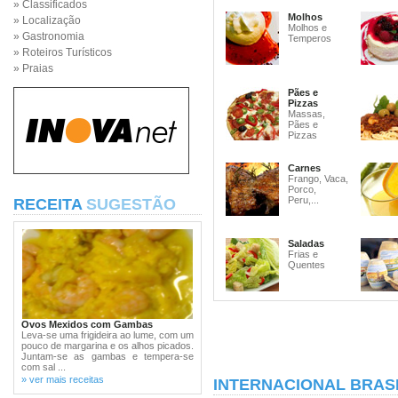
» Classificados
Molhos
» Localização
Molhos e
» Gastronomia
Temperos
» Roteiros Turísticos
» Praias
Pães e
Pizzas
Massas,
Pães e
Pizzas
Carnes
Frango, Vaca,
Porco,
Peru,...
RECEITA
SUGESTÃO
Saladas
Frias e
Quentes
Ovos Mexidos com Gambas
Leva-se uma frigideira ao lume, com um
pouco de margarina e os alhos picados.
Juntam-se as gambas e tempera-se
com sal ...
» ver mais receitas
INTERNACIONAL BRASI