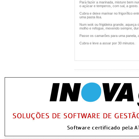
Para fazer a marinada, misture bem num
o açúcar e temperos, com sal, a gosto.
Cubra e deixe marinar no frigorífico ent
uma pasta lisa.
Num wok ou frigideira grande, aqueça 
molho e refogue, mexendo sempre, dura
Passe os camarões para uma panela, ad
Cubra e leve a assar por 30 minutos.