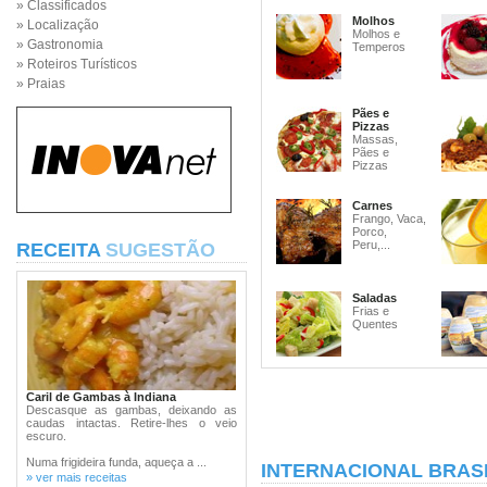
» Classificados
Molhos
» Localização
Molhos e
» Gastronomia
Temperos
» Roteiros Turísticos
» Praias
Pães e
Pizzas
Massas,
Pães e
Pizzas
Carnes
Frango, Vaca,
Porco,
Peru,...
RECEITA
SUGESTÃO
Saladas
Frias e
Quentes
Caril de Gambas à Indiana
Descasque as gambas, deixando as
caudas intactas. Retire-lhes o veio
escuro.
Numa frigideira funda, aqueça a ...
INTERNACIONAL BRASI
» ver mais receitas