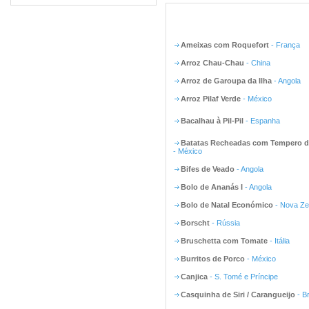
Ameixas com Roquefort
- França
Arroz Chau-Chau
- China
Arroz de Garoupa da Ilha
- Angola
Arroz Pilaf Verde
- México
Bacalhau à Pil-Pil
- Espanha
Batatas Recheadas com Tempero d
- México
Bifes de Veado
- Angola
Bolo de Ananás I
- Angola
Bolo de Natal Económico
- Nova Ze
Borscht
- Rússia
Bruschetta com Tomate
- Itália
Burritos de Porco
- México
Canjica
- S. Tomé e Príncipe
Casquinha de Siri / Carangueijo
- Br