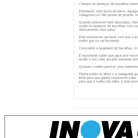
Coloque os pedaços de bacalhau esten
Entretanto, num tacho de barro, aqueça 
malagueta (se não gostar de picante, s
Quando estiverem bem alourados, reti
azeite os pedaços de bacalhau com a p
ritmicamente, sem parar.
Este movimento vai fazer com que o aze
molho que se vai formando.
Consoante a qualidade do bacalhau, o 
É importante saber que para este movim
azeite o seu calor durante bastante te
Quando o molho parecer uma maionese f
Ponha então os alhos e a malagueta que
lume para que ganhe novamente calor,
para que o molho não talhe, e está pront