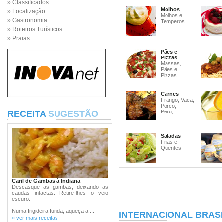
» Classificados
Molhos
» Localização
Molhos e
» Gastronomia
Temperos
» Roteiros Turísticos
» Praias
Pães e
Pizzas
Massas,
Pães e
Pizzas
Carnes
Frango, Vaca,
Porco,
Peru,...
RECEITA
SUGESTÃO
Saladas
Frias e
Quentes
Caril de Gambas à Indiana
Descasque as gambas, deixando as
caudas intactas. Retire-lhes o veio
escuro.
Numa frigideira funda, aqueça a ...
INTERNACIONAL BRASI
» ver mais receitas