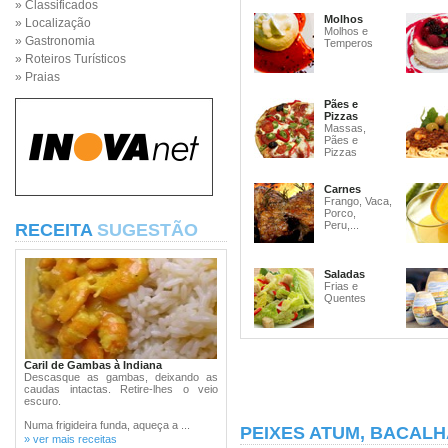
» Classificados
Molhos
» Localização
Molhos e
» Gastronomia
Temperos
» Roteiros Turísticos
» Praias
Pães e
Pizzas
Massas,
Pães e
Pizzas
Carnes
Frango, Vaca,
Porco,
Peru,...
RECEITA
SUGESTÃO
Saladas
Frias e
Quentes
Caril de Gambas à Indiana
Descasque as gambas, deixando as
caudas intactas. Retire-lhes o veio
escuro.
Numa frigideira funda, aqueça a ...
PEIXES ATUM, BACALH
» ver mais receitas