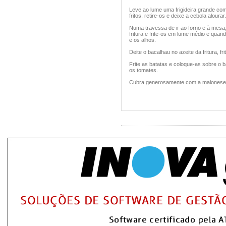
Leve ao lume uma frigideira grande com 
fritos, retire-os e deixe a cebola alourar.
Numa travessa de ir ao forno e à mesa, 
fritura e frite-os em lume médio e qua
e os alhos.
Deite o bacalhau no azeite da fritura, f
Frite as batatas e coloque-as sobre o 
os tomates.
Cubra generosamente com a maionese e