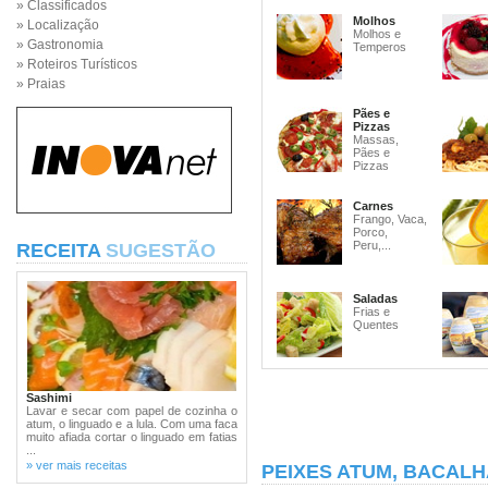
» Classificados
Molhos
» Localização
Molhos e
» Gastronomia
Temperos
» Roteiros Turísticos
» Praias
Pães e
Pizzas
Massas,
Pães e
Pizzas
Carnes
Frango, Vaca,
Porco,
Peru,...
RECEITA
SUGESTÃO
Saladas
Frias e
Quentes
Sashimi
Lavar e secar com papel de cozinha o
atum, o linguado e a lula. Com uma faca
muito afiada cortar o linguado em fatias
...
» ver mais receitas
PEIXES ATUM, BACALH