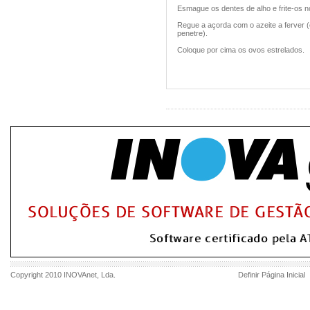
Esmague os dentes de alho e frite-os n
Regue a açorda com o azeite a ferver (
penetre).
Coloque por cima os ovos estrelados.
Copyright 2010
INOVAnet
, Lda.
Definir Página Inicial