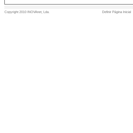
Copyright 2010
INOVAnet
, Lda.
Definir Página Inicial