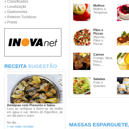
» Classificados
Molhos
» Localização
Molhos e
» Gastronomia
Temperos
» Roteiros Turísticos
» Praias
Pães e
Pizzas
Massas,
Pães e
Pizzas
Carnes
Frango, Vaca,
Porco,
Peru,...
RECEITA
SUGESTÃO
Saladas
Frias e
Quentes
Amêijoas com Presunto e Salsa
Lave as amêijoas e deixe-as de molho
em água e sal, dentro do frigorífico, de
um dia para o outro.
No dia ...
MASSAS ESPARGUETE
» ver mais receitas