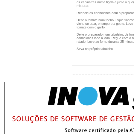
os espinafres numa tigela e junte o qu
misturar.
Recheie os cannelones com o preparado
Deite o tomate num tacho. Pique finame
vinho se usar, e tempere a gosto. Leve
tomate com o garfo.
Deite o preparado num tabuleiro, de f
cannelones lado a lado. Regue com o r
ralado. Leve ao forno durante 25 minut
Sirva no próprio tabuleiro.