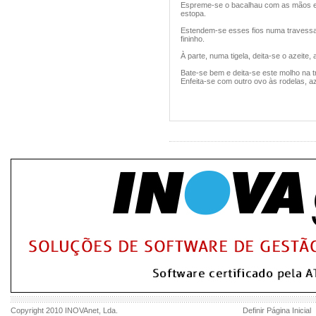
Espreme-se o bacalhau com as mãos e d
estopa.
Estendem-se esses fios numa travessa
fininho.
À parte, numa tigela, deita-se o azeite,
Bate-se bem e deita-se este molho na 
Enfeita-se com outro ovo às rodelas, az
Copyright 2010
INOVAnet
, Lda.
Definir Página Inicial