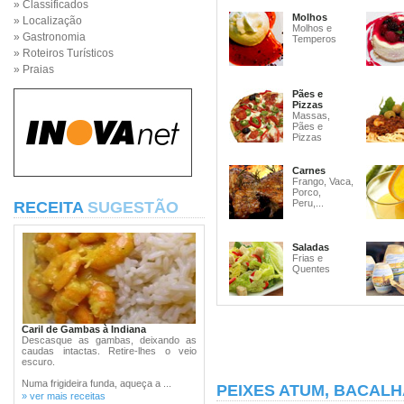
» Classificados
Molhos
» Localização
Molhos e
» Gastronomia
Temperos
» Roteiros Turísticos
» Praias
Pães e
Pizzas
Massas,
Pães e
Pizzas
Carnes
Frango, Vaca,
Porco,
Peru,...
RECEITA
SUGESTÃO
Saladas
Frias e
Quentes
Caril de Gambas à Indiana
Descasque as gambas, deixando as
caudas intactas. Retire-lhes o veio
escuro.
Numa frigideira funda, aqueça a ...
PEIXES ATUM, BACALH
» ver mais receitas