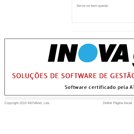
Serve-se bem quente.
Copyright 2010
INOVAnet
, Lda.
Definir Página Inicial