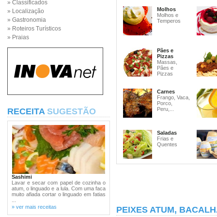
» Classificados
Molhos
» Localização
Molhos e
» Gastronomia
Temperos
» Roteiros Turísticos
» Praias
Pães e
Pizzas
Massas,
Pães e
Pizzas
Carnes
Frango, Vaca,
Porco,
Peru,...
RECEITA
SUGESTÃO
Saladas
Frias e
Quentes
Sashimi
Lavar e secar com papel de cozinha o
atum, o linguado e a lula. Com uma faca
muito afiada cortar o linguado em fatias
...
» ver mais receitas
PEIXES ATUM, BACALH