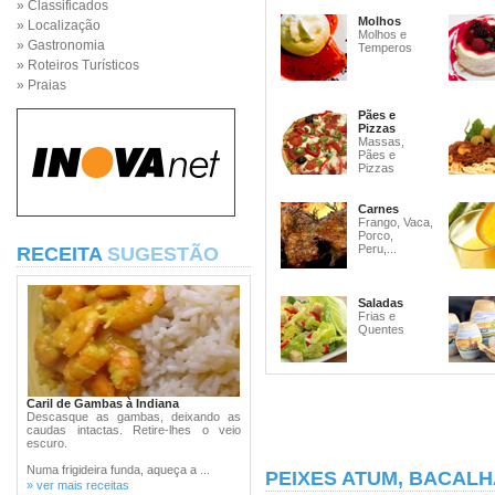
» Classificados
Molhos
» Localização
Molhos e
» Gastronomia
Temperos
» Roteiros Turísticos
» Praias
Pães e
Pizzas
Massas,
Pães e
Pizzas
Carnes
Frango, Vaca,
Porco,
Peru,...
RECEITA
SUGESTÃO
Saladas
Frias e
Quentes
Caril de Gambas à Indiana
Descasque as gambas, deixando as
caudas intactas. Retire-lhes o veio
escuro.
Numa frigideira funda, aqueça a ...
PEIXES ATUM, BACALH
» ver mais receitas