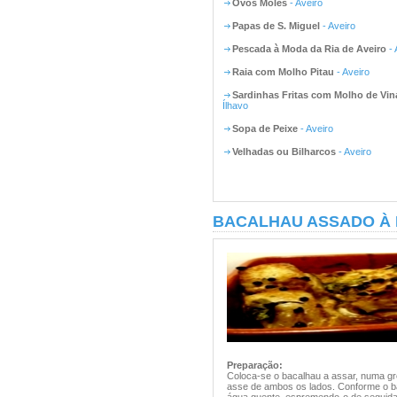
Ovos Moles
- Aveiro
Papas de S. Miguel
- Aveiro
Pescada à Moda da Ria de Aveiro
- 
Raia com Molho Pitau
- Aveiro
Sardinhas Fritas com Molho de Vin
Ílhavo
Sopa de Peixe
- Aveiro
Velhadas ou Bilharcos
- Aveiro
BACALHAU ASSADO À M
Preparação:
Coloca-se o bacalhau a assar, numa gre
asse de ambos os lados. Conforme o ba