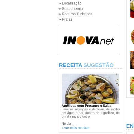
» Localização
» Gastronomia
» Roteiros Turísticos
» Praias
RECEITA
SUGESTÃO
Amêijoas com Presunto e Salsa
Lave as amêijoas e deixe-as de molho
em água e sal, dentro do frigorífico, de
um dia para o outro.
No dia ...
EN
» ver mais receitas