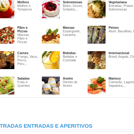
Molhos
Sobremesas
Vegetariana
Molhos e
Bolos, Doces,
Entradas, Pratos
Temperos
Gelados,...
Sobremesas
Pães e
Massas
Peixes
Pizzas
Esparguete,
Atum, Bacalhau, 
Massas,
Lasanha...
Pães e
Pizzas
Carnes
Bebidas
Internacional
Frango, Vaca,
Bebidas e
Brasil, Angola, Ch
Porco,
Cocktails
Peru,...
Saladas
Aveiro
Marisco
Frias e
Distrito de
Camarão, Lagost
Quentes
Aveiro
Sapateira,...
TRADAS ENTRADAS E APERITIVOS