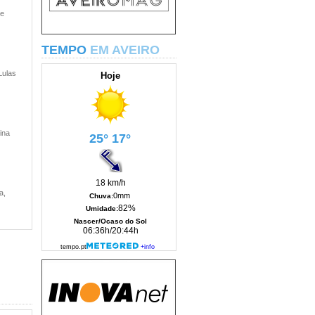
 e
TEMPO
EM AVEIRO
Lulas
ina
a,