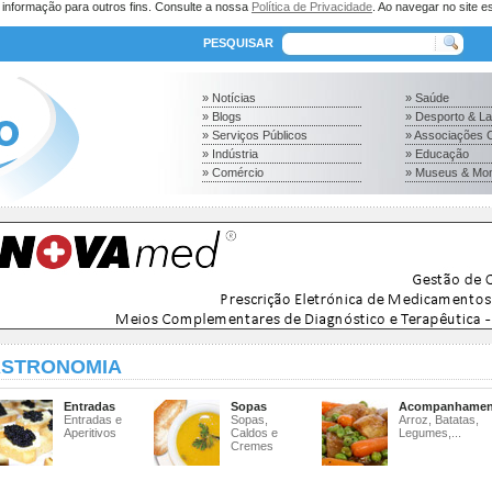
a informação para outros fins. Consulte a nossa
Política de Privacidade
. Ao navegar no site es
PESQUISAR
» Notícias
» Saúde
» Blogs
» Desporto & L
» Serviços Públicos
» Associações C
» Indústria
» Educação
» Comércio
» Museus & Mo
STRONOMIA
Entradas
Sopas
Acompanhamen
Entradas e
Sopas,
Arroz, Batatas,
Aperitivos
Caldos e
Legumes,...
Cremes