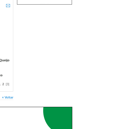
Queijo
co
1
2
[3]
« Voltar