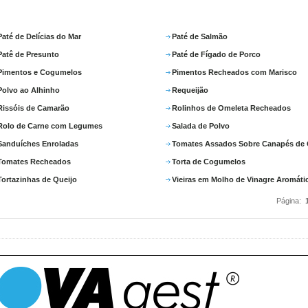
Paté de Delícias do Mar
Paté de Salmão
Patê de Presunto
Paté de Fígado de Porco
Pimentos e Cogumelos
Pimentos Recheados com Marisco
Polvo ao Alhinho
Requeijão
Rissóis de Camarão
Rolinhos de Omeleta Recheados
Rolo de Carne com Legumes
Salada de Polvo
Sanduíches Enroladas
Tomates Assados Sobre Canapés de 
Tomates Recheados
Torta de Cogumelos
Tortazinhas de Queijo
Vieiras em Molho de Vinagre Aromáti
Página: