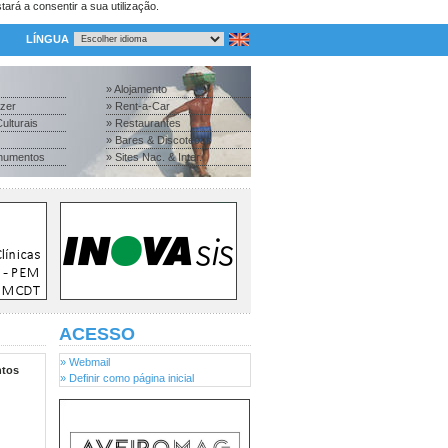
tará a consentir a sua utilização.
LÍNGUA
» Alojamento
azer
» Rent-a-Car
ulturais
» Restaurantes
» Bares & Discotecas
numentos
» Sites Nac. & Inter.
ACESSO
» Webmail
tos
» Definir como página inicial