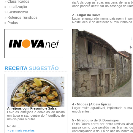
» Classificados
ria Arda com as suas margens de rara bel
onde poderá desfrutar do sossego de uma
» Localização
» Gastronomia
2 - Lugar da Raiva
» Roteiros Turísticos
Lugar enquadrado numa paisagem imponen
Neste local é de destacar o Pelourinho da
» Praias
RECEITA
SUGESTÃO
4 - Midões (Aldeia típica)
Lugar muito agradável, implantado numa
Amêijoas com Presunto e Salsa
envolventes.
Lave as amêijoas e deixe-as de molho
em água e sal, dentro do frigorífico, de
um dia para o outro.
5 - Miradouro de S. Domingos
O rio Douro corre por entre ravinas alc
No dia ...
passa como que perdido nas brumas do 
» ver mais receitas
contemplando o rio. Lá do alto do Monte d