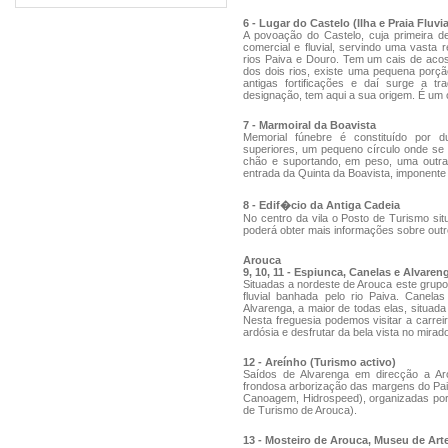
6 - Lugar do Castelo (Ilha e Praia Fluvia
A povoação do Castelo, cuja primeira d
comercial e fluvial, servindo uma vasta 
rios Paiva e Douro. Tem um cais de acost
dos dois rios, existe uma pequena porçã
antigas fortificações e daí surge a 
designação, tem aqui a sua origem. É um ó
7 - Marmoiral da Boavista
Memorial fúnebre é constituído por d
superiores, um pequeno círculo onde se 
chão e suportando, em peso, uma outra
entrada da Quinta da Boavista, imponente 
8 - Edif�cio da Antiga Cadeia
No centro da vila o Posto de Turismo situ
poderá obter mais informações sobre outro
Arouca
9, 10, 11 - Espiunca, Canelas e Alvaren
Situadas a nordeste de Arouca este grupo 
fluvial banhada pelo rio Paiva. Canel
Alvarenga, a maior de todas elas, situad
Nesta freguesia podemos visitar a carre
ardósia e desfrutar da bela vista no mira
12 - Areínho (Turismo activo)
Saídos de Alvarenga em direcção a Aro
frondosa arborização das margens do Paiva
Canoagem, Hidrospeed), organizadas por 
de Turismo de Arouca).
13 - Mosteiro de Arouca, Museu de Art