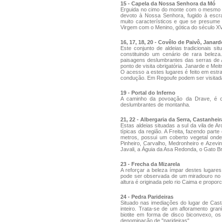
15 - Capela da Nossa Senhora da Mó
Erguida no cimo do monte com o mesmo n
devoto à Nossa Senhora, fugido à escr
muito característicos e que se presume 
Virgem com o Menino, gótica do século XV
16, 17, 18, 20 - Covêlo de Paivô, Janard
Este conjunto de aldeias tradicionais s
constituindo um cenário de rara beleza
paisagens deslumbrantes das serras de A
ponto de visita obrigatória. Janarde e Meit
O acesso a estes lugares é feito em est
condução. Em Regoufe podem ser visitada
19 - Portal do Inferno
A caminho da povoação da Drave, é co
deslumbrantes de montanha.
21, 22 - Albergaria da Serra, Castanheir
Estas aldeias situadas a sul da vila de A
típicas da região. A Freita, fazendo pa
metros, possui um coberto vegetal ond
Pinheiro, Carvalho, Medronheiro e Azevin
Javali, a Águia da Asa Redonda, o Gato Br
23 - Frecha da Mizarela
A reforçar a beleza ímpar destes lugares,
pode ser observada de um miradouro no 
altura é originada pelo rio Caima e propor
24 - Pedra Parideiras
Situado nas imediações do lugar de Cast
inteiro. Trata-se de um afloramento gra
biotite em forma de disco biconvexo, os
denominação de "parideiras".