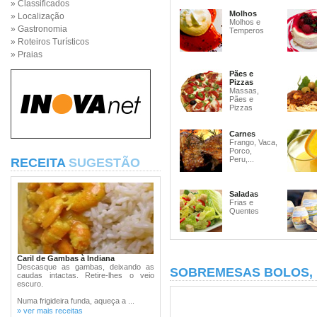
» Classificados
Molhos
» Localização
Molhos e
» Gastronomia
Temperos
» Roteiros Turísticos
» Praias
Pães e
Pizzas
Massas,
Pães e
Pizzas
Carnes
Frango, Vaca,
Porco,
Peru,...
RECEITA
SUGESTÃO
Saladas
Frias e
Quentes
Caril de Gambas à Indiana
Descasque as gambas, deixando as
SOBREMESAS BOLOS,
caudas intactas. Retire-lhes o veio
escuro.
Numa frigideira funda, aqueça a ...
» ver mais receitas