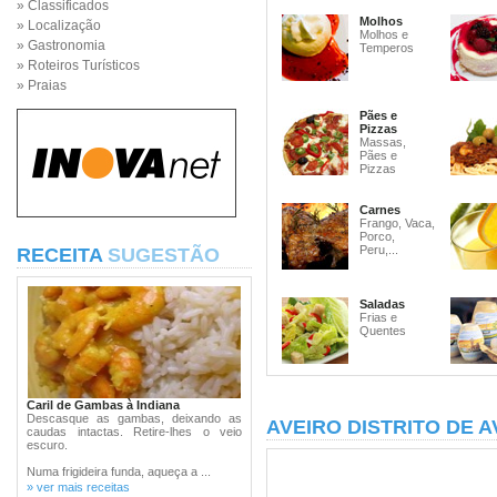
» Classificados
Molhos
» Localização
Molhos e
» Gastronomia
Temperos
» Roteiros Turísticos
» Praias
Pães e
Pizzas
Massas,
Pães e
Pizzas
Carnes
Frango, Vaca,
Porco,
Peru,...
RECEITA
SUGESTÃO
Saladas
Frias e
Quentes
Caril de Gambas à Indiana
Descasque as gambas, deixando as
AVEIRO DISTRITO DE A
caudas intactas. Retire-lhes o veio
escuro.
Numa frigideira funda, aqueça a ...
» ver mais receitas