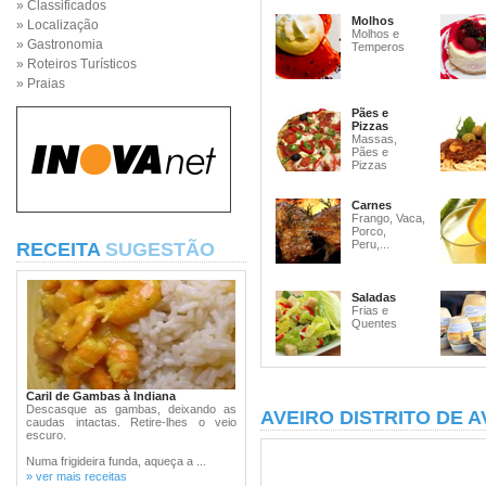
» Classificados
Molhos
» Localização
Molhos e
» Gastronomia
Temperos
» Roteiros Turísticos
» Praias
Pães e
Pizzas
Massas,
Pães e
Pizzas
Carnes
Frango, Vaca,
Porco,
Peru,...
RECEITA
SUGESTÃO
Saladas
Frias e
Quentes
Caril de Gambas à Indiana
Descasque as gambas, deixando as
AVEIRO DISTRITO DE A
caudas intactas. Retire-lhes o veio
escuro.
Numa frigideira funda, aqueça a ...
» ver mais receitas