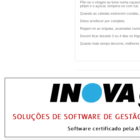
Põe-se o vinagre ao lume numa caçarol
piripiri e o açúcar, tempera-se com sal.
Quando as cebolas estiverem cozidas,
Deixe arrefecer por completo.
Regam-se as enguias, acamadas numa 
Devem ficar durante 3 ou 4 dias no frigo
Quanto mais tempo decorrer, melhores 