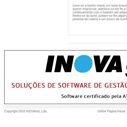
Leva-se a banho-maria, em lume brando
querer engrossar, adiciona-se em fio a
continuamente com o batedor até adqui
Retira-se do lume, juntam-se-lhe algum
pimenta-de-caiena e um pouco de sumo
Copyright 2010
INOVAnet
, Lda.
Definir Página Inicial