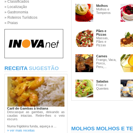
» Classificados
Molhos
» Localização
Molhos e
» Gastronomia
Temperos
» Roteiros Turísticos
» Praias
Pães e
Pizzas
Massas,
Pães e
Pizzas
Carnes
Frango, Vaca,
Porco,
Peru,...
RECEITA
SUGESTÃO
Saladas
Frias e
Quentes
Caril de Gambas à Indiana
Descasque as gambas, deixando as
caudas intactas. Retire-lhes o veio
escuro.
Numa frigideira funda, aqueça a ...
MOLHOS MOLHOS E T
» ver mais receitas