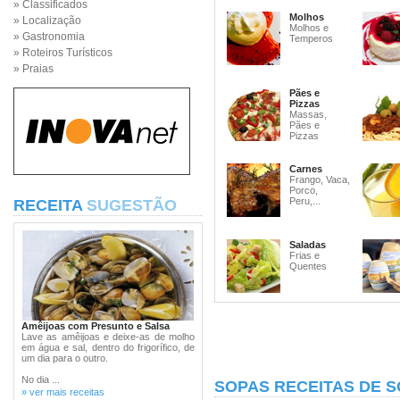
» Classificados
Molhos
» Localização
Molhos e
» Gastronomia
Temperos
» Roteiros Turísticos
» Praias
Pães e
Pizzas
Massas,
Pães e
Pizzas
Carnes
Frango, Vaca,
Porco,
Peru,...
RECEITA
SUGESTÃO
Saladas
Frias e
Quentes
Amêijoas com Presunto e Salsa
Lave as amêijoas e deixe-as de molho
em água e sal, dentro do frigorífico, de
um dia para o outro.
No dia ...
SOPAS RECEITAS DE 
» ver mais receitas