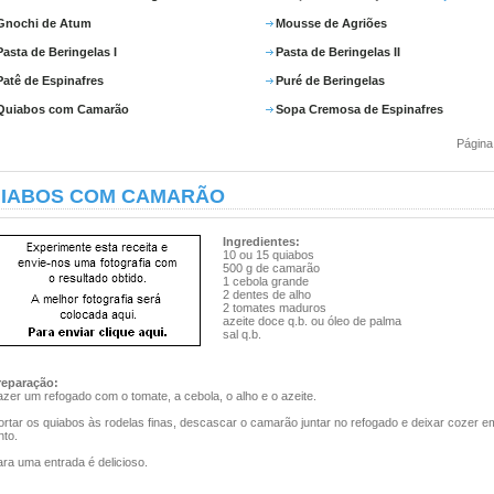
Gnochi de Atum
Mousse de Agriões
Pasta de Beringelas I
Pasta de Beringelas II
Patê de Espinafres
Puré de Beringelas
Quiabos com Camarão
Sopa Cremosa de Espinafres
Página
IABOS COM CAMARÃO
Ingredientes:
10 ou 15 quiabos
500 g de camarão
1 cebola grande
2 dentes de alho
2 tomates maduros
azeite doce q.b. ou óleo de palma
sal q.b.
reparação:
zer um refogado com o tomate, a cebola, o alho e o azeite.
ortar os quiabos às rodelas finas, descascar o camarão juntar no refogado e deixar cozer e
nto.
ra uma entrada é delicioso.