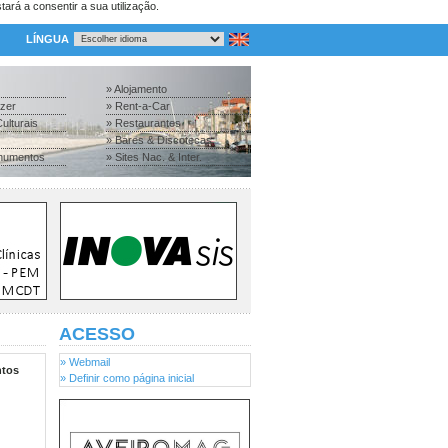
tará a consentir a sua utilização.
LÍNGUA
» Alojamento
azer
» Rent-a-Car
ulturais
» Restaurantes
» Bares & Discotecas
numentos
» Sites Nac. & Inter.
ACESSO
» Webmail
tos
» Definir como página inicial