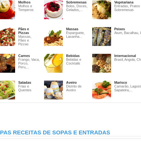
Molhos
Sobremesas
Vegetariana
Molhos e
Bolos, Doces,
Entradas, Pratos
Temperos
Gelados,...
Sobremesas
Pães e
Massas
Peixes
Pizzas
Esparguete,
Atum, Bacalhau, 
Massas,
Lasanha...
Pães e
Pizzas
Carnes
Bebidas
Internacional
Frango, Vaca,
Bebidas e
Brasil, Angola, Ch
Porco,
Cocktails
Peru,...
Saladas
Aveiro
Marisco
Frias e
Distrito de
Camarão, Lagost
Quentes
Aveiro
Sapateira,...
PAS RECEITAS DE SOPAS E ENTRADAS