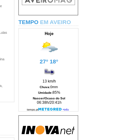
 e
TEMPO
EM AVEIRO
Lulas
ina
a,