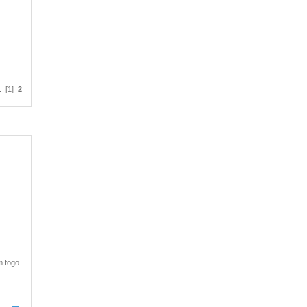
: [1]
2
m fogo