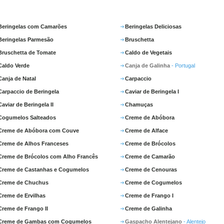
Beringelas com Camarões
Beringelas Deliciosas
Beringelas Parmesão
Bruschetta
Bruschetta de Tomate
Caldo de Vegetais
Caldo Verde
Canja de Galinha
- Portugal
Canja de Natal
Carpaccio
Carpaccio de Beringela
Caviar de Beringela I
Caviar de Beringela II
Chamuças
Cogumelos Salteados
Creme de Abóbora
Creme de Abóbora com Couve
Creme de Alface
Creme de Alhos Franceses
Creme de Brócolos
Creme de Brócolos com Alho Francês
Creme de Camarão
Creme de Castanhas e Cogumelos
Creme de Cenouras
Creme de Chuchus
Creme de Cogumelos
Creme de Ervilhas
Creme de Frango I
Creme de Frango II
Creme de Galinha
Creme de Gambas com Cogumelos
Gaspacho Alentejano
- Alentejo