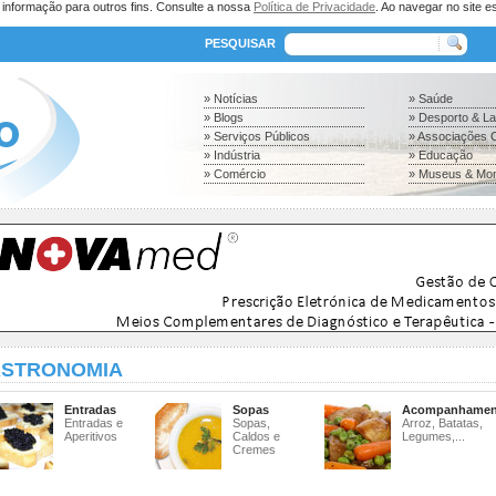
a informação para outros fins. Consulte a nossa
Política de Privacidade
. Ao navegar no site es
PESQUISAR
» Notícias
» Saúde
» Blogs
» Desporto & L
» Serviços Públicos
» Associações C
» Indústria
» Educação
» Comércio
» Museus & Mo
STRONOMIA
Entradas
Sopas
Acompanhamen
Entradas e
Sopas,
Arroz, Batatas,
Aperitivos
Caldos e
Legumes,...
Cremes