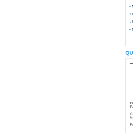
QU
P
Fa
C
le
Pa