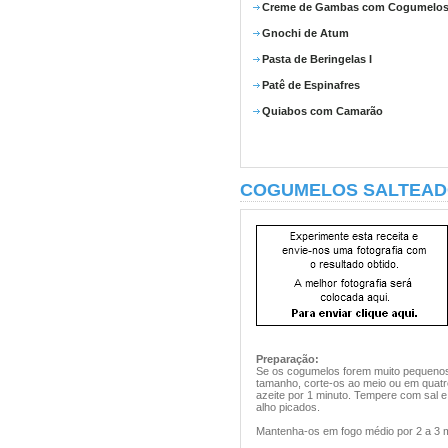
Creme de Gambas com Cogumelo
Gnochi de Atum
Pasta de Beringelas I
Patê de Espinafres
Quiabos com Camarão
COGUMELOS SALTEA
Preparação:
Se os cogumelos forem muito pequenos,
tamanho, corte-os ao meio ou em quatro
azeite por 1 minuto. Tempere com sal e
alho picados.
Mantenha-os em fogo médio por 2 a 3 mi