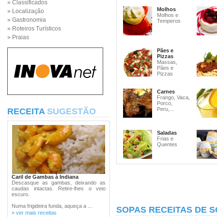
» Classificados
Molhos
» Localização
Molhos e
» Gastronomia
Temperos
» Roteiros Turísticos
» Praias
Pães e
Pizzas
Massas,
Pães e
Pizzas
Carnes
Frango, Vaca,
Porco,
Peru,...
RECEITA
SUGESTÃO
Saladas
Frias e
Quentes
Caril de Gambas à Indiana
Descasque as gambas, deixando as
caudas intactas. Retire-lhes o veio
escuro.
Numa frigideira funda, aqueça a ...
SOPAS RECEITAS DE 
» ver mais receitas