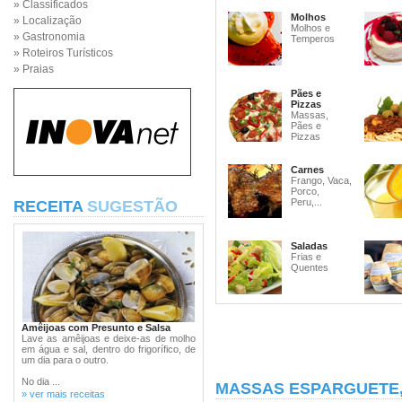
» Classificados
Molhos
» Localização
Molhos e
» Gastronomia
Temperos
» Roteiros Turísticos
» Praias
Pães e
Pizzas
Massas,
Pães e
Pizzas
Carnes
Frango, Vaca,
Porco,
Peru,...
RECEITA
SUGESTÃO
Saladas
Frias e
Quentes
Amêijoas com Presunto e Salsa
Lave as amêijoas e deixe-as de molho
em água e sal, dentro do frigorífico, de
um dia para o outro.
No dia ...
MASSAS ESPARGUETE
» ver mais receitas