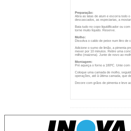
Preparação:
Abra as latas de atum e escorra todo o 
descascados, as especiarias, a mostar
Bata tudo no copo liquidificador ou co
torne muito líquido. Reserve.
Molho:
Dissolva o caldo de peixe num litro de 
Adicione o sumo de limão, a pimenta pre
mexer por 10 minutos. Retire uma conch
milho (maizena). Junte de novo ao mo
Montagem:
Pré aqueça o forno a 180ºC. Unte com 
Coloque uma camada de molho, seguida
operações, até à última camada, que d
Decore com grãos de pimenta e leve ao