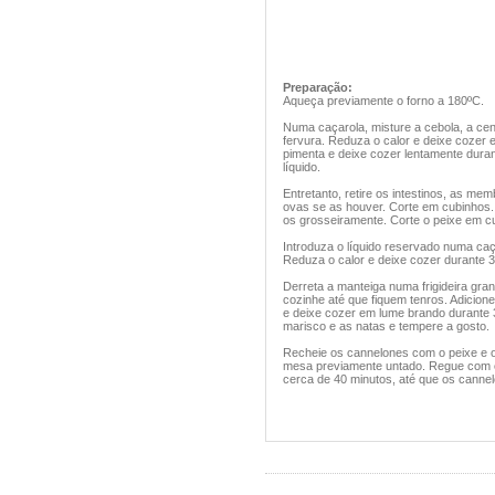
Preparação:
Aqueça previamente o forno a 180ºC.
Numa caçarola, misture a cebola, a cen
fervura. Reduza o calor e deixe cozer 
pimenta e deixe cozer lentamente duran
líquido.
Entretanto, retire os intestinos, as m
ovas se as houver. Corte em cubinhos.
os grosseiramente. Corte o peixe em c
Introduza o líquido reservado numa caça
Reduza o calor e deixe cozer durante 3 
Derreta a manteiga numa frigideira gra
cozinhe até que fiquem tenros. Adicion
e deixe cozer em lume brando durante 3
marisco e as natas e tempere a gosto.
Recheie os cannelones com o peixe e o 
mesa previamente untado. Regue com o 
cerca de 40 minutos, até que os canne