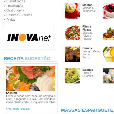
» Classificados
Molhos
» Localização
Molhos e
» Gastronomia
Temperos
» Roteiros Turísticos
» Praias
Pães e
Pizzas
Massas,
Pães e
Pizzas
Carnes
Frango, Vaca,
Porco,
Peru,...
RECEITA
SUGESTÃO
Saladas
Frias e
Quentes
Sashimi
Lavar e secar com papel de cozinha o
atum, o linguado e a lula. Com uma faca
muito afiada cortar o linguado em fatias
...
» ver mais receitas
MASSAS ESPARGUETE