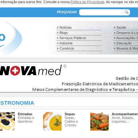
a informação para outros fins. Consulte a nossa
Política de Privacidade
. Ao navegar no site es
PESQUISAR
» Notícias
» Saúde
» Blogs
» Desporto & L
» Serviços Públicos
» Associações C
» Indústria
» Educação
» Comércio
» Museus & Mo
STRONOMIA
Entradas
Sopas
Acompanhamen
Entradas e
Sopas,
Arroz, Batatas,
Aperitivos
Caldos e
Legumes,...
Cremes