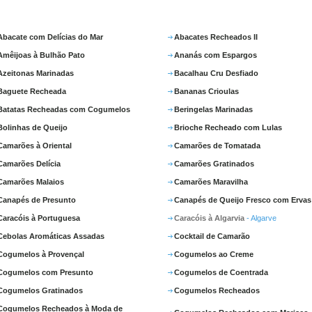
Abacate com Delícias do Mar
Abacates Recheados II
Amêijoas à Bulhão Pato
Ananás com Espargos
Azeitonas Marinadas
Bacalhau Cru Desfiado
Baguete Recheada
Bananas Crioulas
Batatas Recheadas com Cogumelos
Beringelas Marinadas
Bolinhas de Queijo
Brioche Recheado com Lulas
Camarões à Oriental
Camarões de Tomatada
Camarões Delícia
Camarões Gratinados
Camarões Malaios
Camarões Maravilha
Canapés de Presunto
Canapés de Queijo Fresco com Ervas
Caracóis à Portuguesa
Caracóis à Algarvia
- Algarve
Cebolas Aromáticas Assadas
Cocktail de Camarão
Cogumelos à Provençal
Cogumelos ao Creme
Cogumelos com Presunto
Cogumelos de Coentrada
Cogumelos Gratinados
Cogumelos Recheados
Cogumelos Recheados à Moda de