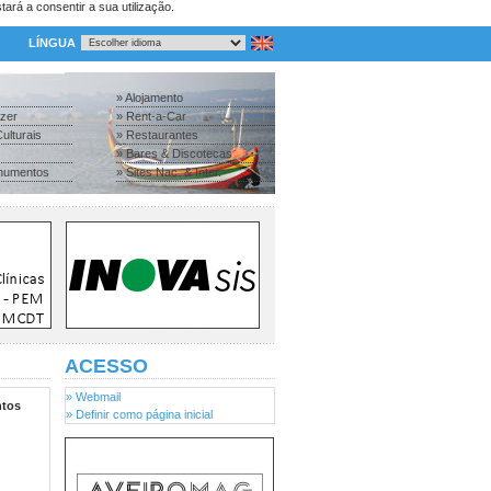
tará a consentir a sua utilização.
LÍNGUA
» Alojamento
azer
» Rent-a-Car
ulturais
» Restaurantes
» Bares & Discotecas
numentos
» Sites Nac. & Inter.
ACESSO
» Webmail
tos
» Definir como página inicial