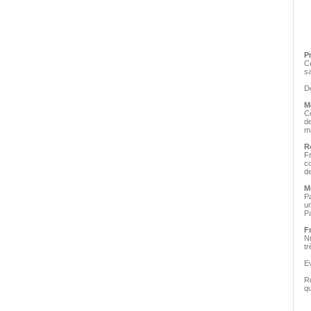
P
C
s
De
M
C
d
ma
R
Fr
c
de
M
P
u
Pa
Fr
Nu
tr
Ev
Re
qu