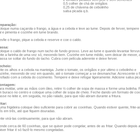
0,5 colher de chá de orégãos
0,25 de chávena de cebolinho
salsa picada q.b.
reparação:
oloque numa caçarola o frango, a água e a cebola e leve ao lume. Depois de ferver, temper
al e pimenta e cozinhe em lume brando.
sfie o frango, pique a cebola e reserve e coe o caldo.
assa:
oloque o caldo de frango num tacho de fundo grosso. Leve ao lume e quando levantar fervur
eite a farinha de uma vez só, mexendo bem. Cozinhe em lume médio, sem deixar de mexer, a
ssa se soltar do fundo do tacho. Cubra com película aderente e deixe ferver.
echeio:
ite os alhos e a cebola na manteiga. Junte o tomate, os orégãos e por ultimo o cebolinho e
ozinhe, mexendo de vez em quando, até o tomate começar a se desmanchar. Acrescente o 
sfiado com a cebola do cozimento. Tempere e deixe refogar ligeiramente. Adicione salsa pic
ontagem:
ara moldar, unte as mãos com óleo, retire ½ colher de sopa de massa e forme uma bolinha. 
m buraco no centro e coloque uma colher de sopa de cheio. Feche dando um formato de cox
sse no leite e, em seguida, no pão ralado, para que não abram durante a fritura.
itar:
ma frigideira coloque óleo suficiente para cobrir as coxinhas. Quando estiver quente, frite-a
ês em três, até que fiquem douradas.
ite virá-las continuamente, para que não abram.
nde cerca de 60 coxinhas, que se quiser pode congelar, antes de as fritar. Quando depois 
iser fritar é só fazê-lo mesmo congeladas.