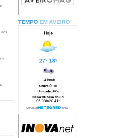
 e
TEMPO
EM AVEIRO
Lulas
ina
a,