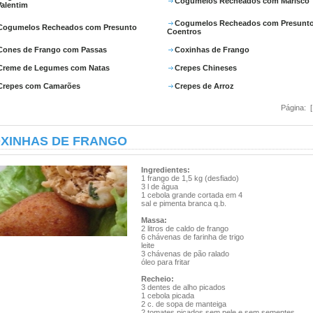
Cogumelos Recheados com Marisco
Valentim
Cogumelos Recheados com Presunto
Cogumelos Recheados com Presunto
Coentros
Cones de Frango com Passas
Coxinhas de Frango
Creme de Legumes com Natas
Crepes Chineses
Crepes com Camarões
Crepes de Arroz
Página: 
XINHAS DE FRANGO
Ingredientes:
1 frango de 1,5 kg (desfiado)
3 l de água
1 cebola grande cortada em 4
sal e pimenta branca q.b.
Massa:
2 litros de caldo de frango
6 chávenas de farinha de trigo
leite
3 chávenas de pão ralado
óleo para fritar
Recheio:
3 dentes de alho picados
1 cebola picada
2 c. de sopa de manteiga
2 tomates picados sem pele e sem sementes