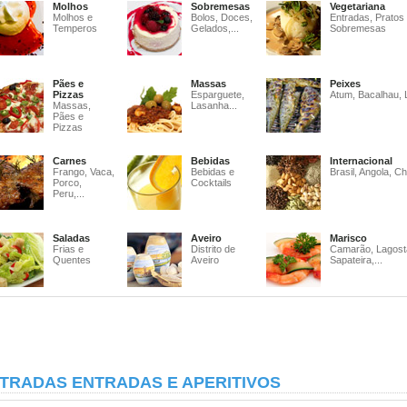
Molhos
Sobremesas
Vegetariana
Molhos e
Bolos, Doces,
Entradas, Pratos
Temperos
Gelados,...
Sobremesas
Pães e
Massas
Peixes
Pizzas
Esparguete,
Atum, Bacalhau, 
Massas,
Lasanha...
Pães e
Pizzas
Carnes
Bebidas
Internacional
Frango, Vaca,
Bebidas e
Brasil, Angola, Ch
Porco,
Cocktails
Peru,...
Saladas
Aveiro
Marisco
Frias e
Distrito de
Camarão, Lagost
Quentes
Aveiro
Sapateira,...
TRADAS ENTRADAS E APERITIVOS