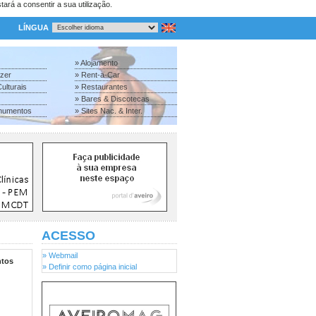
tará a consentir a sua utilização.
LÍNGUA
» Alojamento
azer
» Rent-a-Car
ulturais
» Restaurantes
» Bares & Discotecas
numentos
» Sites Nac. & Inter.
ACESSO
» Webmail
tos
» Definir como página inicial