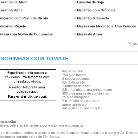
Lasanha de Atum
Lasanha de Soja
Lasanha Verde
Macarrão com Brócolos
Macarrão com Pesto de Ricota
Macarrão Gratinado
Macarrão Rápido
Massa com Mexilhão e Alho Francês
Massa com Molho de Cogumelos
Massa de Atum
Página
NCHINHAS COM TOMATE
Ingredientes:
750 g de tomate
2 cebola pequena
0,5 dl de azeite
1 raminho de salsa
0,5 c. de chá de manjericão seco
400 g de massa de conchinhas
25 g de margarina
2 c. de chá de alcaparras
queijo ralado q.b.
sal, açúcar e pimenta q.b.
reparação:
etire a pele e as sementes e corte o tomate em pedaços.
que finamente a cebola e aloure-a no azeite. Junte o tomate, a salsa e o manjericão. Deixe e
uavemente durante cerca de 30 minutos.