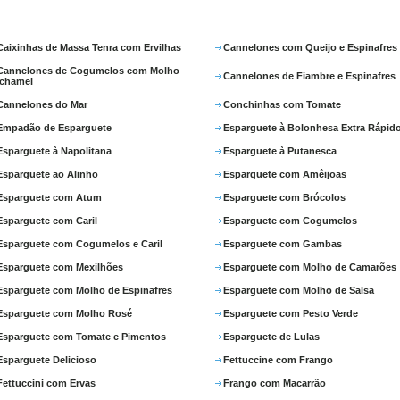
Caixinhas de Massa Tenra com Ervilhas
Cannelones com Queijo e Espinafres
Cannelones de Cogumelos com Molho
Cannelones de Fiambre e Espinafres
chamel
Cannelones do Mar
Conchinhas com Tomate
Empadão de Esparguete
Esparguete à Bolonhesa Extra Rápid
Esparguete à Napolitana
Esparguete à Putanesca
Esparguete ao Alinho
Esparguete com Amêijoas
Esparguete com Atum
Esparguete com Brócolos
Esparguete com Caril
Esparguete com Cogumelos
Esparguete com Cogumelos e Caril
Esparguete com Gambas
Esparguete com Mexilhões
Esparguete com Molho de Camarões
Esparguete com Molho de Espinafres
Esparguete com Molho de Salsa
Esparguete com Molho Rosé
Esparguete com Pesto Verde
Esparguete com Tomate e Pimentos
Esparguete de Lulas
Esparguete Delicioso
Fettuccine com Frango
Fettuccini com Ervas
Frango com Macarrão