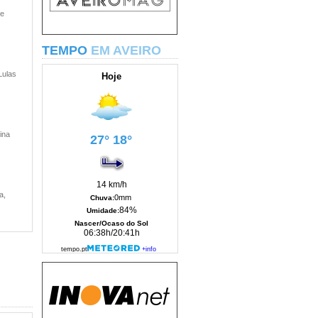
 e
TEMPO
EM AVEIRO
Lulas
ina
a,