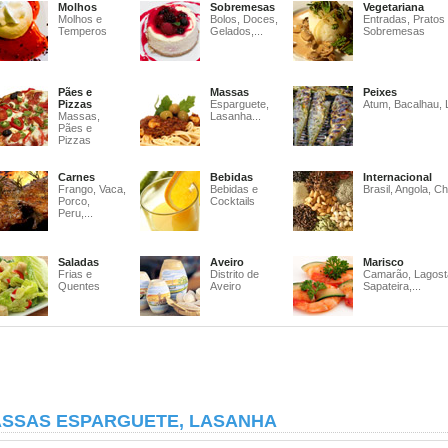
Molhos
Sobremesas
Vegetariana
Molhos e
Bolos, Doces,
Entradas, Pratos
Temperos
Gelados,...
Sobremesas
Pães e
Massas
Peixes
Pizzas
Esparguete,
Atum, Bacalhau, 
Massas,
Lasanha...
Pães e
Pizzas
Carnes
Bebidas
Internacional
Frango, Vaca,
Bebidas e
Brasil, Angola, Ch
Porco,
Cocktails
Peru,...
Saladas
Aveiro
Marisco
Frias e
Distrito de
Camarão, Lagost
Quentes
Aveiro
Sapateira,...
SSAS ESPARGUETE, LASANHA