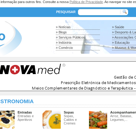
a informação para outros fins. Consulte a nossa
Política de Privacidade
. Ao navegar no site es
PESQUISAR
» Notícias
» Saúde
» Blogs
» Desporto & L
» Serviços Públicos
» Associações C
» Indústria
» Educação
» Comércio
» Museus & Mo
STRONOMIA
Entradas
Sopas
Acompanhamen
Entradas e
Sopas,
Arroz, Batatas,
Aperitivos
Caldos e
Legumes,...
Cremes