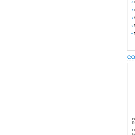
CO
P
R
Fi
s