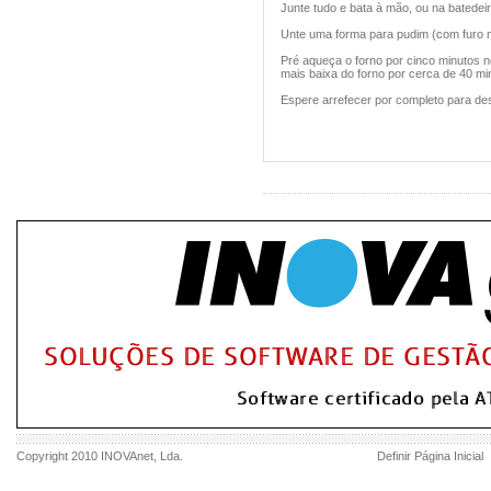
Junte tudo e bata à mão, ou na batedei
Unte uma forma para pudim (com furo n
Pré aqueça o forno por cinco minutos n
mais baixa do forno por cerca de 40 mi
Espere arrefecer por completo para de
Copyright 2010
INOVAnet
, Lda.
Definir Página Inicial