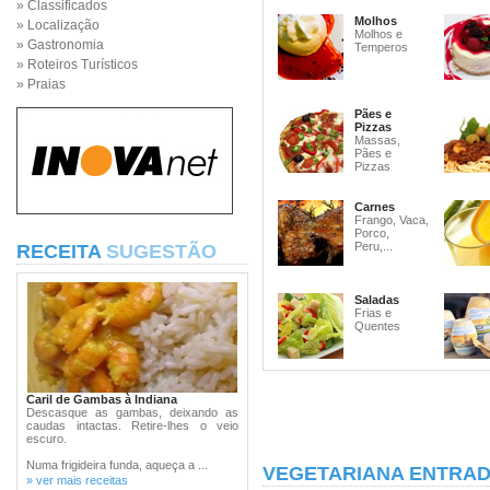
» Classificados
Molhos
» Localização
Molhos e
» Gastronomia
Temperos
» Roteiros Turísticos
» Praias
Pães e
Pizzas
Massas,
Pães e
Pizzas
Carnes
Frango, Vaca,
Porco,
Peru,...
RECEITA
SUGESTÃO
Saladas
Frias e
Quentes
Caril de Gambas à Indiana
Descasque as gambas, deixando as
caudas intactas. Retire-lhes o veio
escuro.
Numa frigideira funda, aqueça a ...
VEGETARIANA ENTRAD
» ver mais receitas