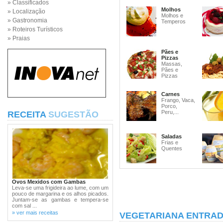
» Classificados
Molhos
» Localização
Molhos e
» Gastronomia
Temperos
» Roteiros Turísticos
» Praias
Pães e
Pizzas
Massas,
Pães e
Pizzas
Carnes
Frango, Vaca,
Porco,
Peru,...
RECEITA
SUGESTÃO
Saladas
Frias e
Quentes
Ovos Mexidos com Gambas
Leva-se uma frigideira ao lume, com um
pouco de margarina e os alhos picados.
Juntam-se as gambas e tempera-se
com sal ...
» ver mais receitas
VEGETARIANA ENTRAD