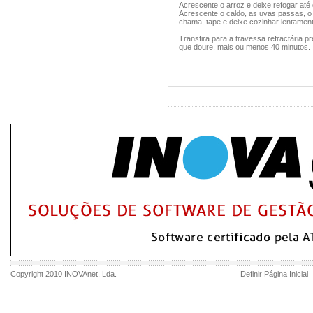
Acrescente o arroz e deixe refogar at
Acrescente o caldo, as uvas passas, o a
chama, tape e deixe cozinhar lentament
Transfira para a travessa refractária p
que doure, mais ou menos 40 minutos.
Copyright 2010
INOVAnet
, Lda.
Definir Página Inicial