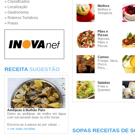
» Classificados
Molhos
» Localização
Molhos e
» Gastronomia
Temperos
» Roteiros Turísticos
» Praias
Pães e
Pizzas
Massas,
Pães e
Pizzas
Carnes
Frango, Vaca,
Porco,
Peru,...
RECEITA
SUGESTÃO
Saladas
Frias e
Quentes
Amêijoas à Bulhão Pato
Deixe as amêijoas de molho em água
com sal durante duas ou três horas.
Escorra-as e passe-as por várias ...
» ver mais receitas
SOPAS RECEITAS DE 