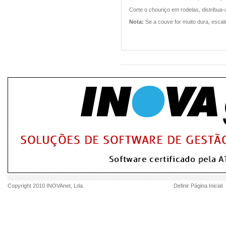
Corte o chouriço em rodelas, distribua
Nota:
Se a couve for muito dura, escal
Copyright 2010
INOVAnet
, Lda.
Definir Página Inicial