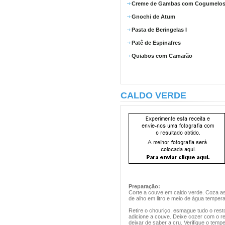
Creme de Gambas com Cogumelo
Gnochi de Atum
Pasta de Beringelas I
Patê de Espinafres
Quiabos com Camarão
CALDO VERDE
Preparação:
Corte a couve em caldo verde. Coza as
de alho em litro e meio de água temper
Retire o chouriço, esmague tudo o rest
adicione a couve. Deixe cozer com o re
deixar de saber a cru. Verifique o tempe