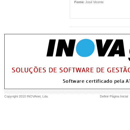
Fonte:
José Vicente
Copyright 2010
INOVAnet
, Lda.
Definir Página Inicial