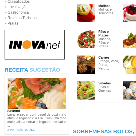
» Classificados
Molhos
» Localização
Molhos e
» Gastronomia
Temperos
» Roteiros Turísticos
» Praias
Pães e
Pizzas
Massas,
Pães e
Pizzas
Carnes
Frango, Vaca,
Porco,
Peru,...
RECEITA
SUGESTÃO
Saladas
Frias e
Quentes
Sashimi
Lavar e secar com papel de cozinha o
atum, o linguado e a lula. Com uma faca
muito afiada cortar o linguado em fatias
...
» ver mais receitas
SOBREMESAS BOLOS,