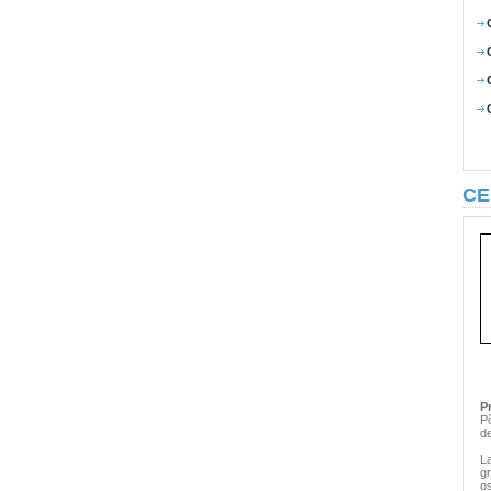
CE
P
Põ
de
L
g
os