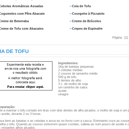
Cebolas Aromáticas Assadas
Ceia de Tofu
Cogumelos com Pêra Abacate
Courgette à Pizzaiolo
Creme de Beterraba
Creme de Brócolos
Creme de Tofu com Abacates
Crepes de Espinafre
Página: [1
IA DE TOFU
Ingredientes:
1Kg de batatas pequenas
2 cebolas médias
2 couves de tamanho médio
500 g de tofu
5 dentes de alho
3 c. de molho de soja
um raminho de salsa
azeite
vinagre
reparação:
e a marinar o tofu cortado em tiras com dois dentes de alho picados, o molho de soja e um
 azeite, durante 2 ou 3 horas.
ava bem as batatas e as cebolas e assa-as no forno com a casca. Entretanto coze as couv
relha o tofu. Quando as couves estiverem quase cozidas, salteia-as num pouco de azeite e
 restantes alhos picados.