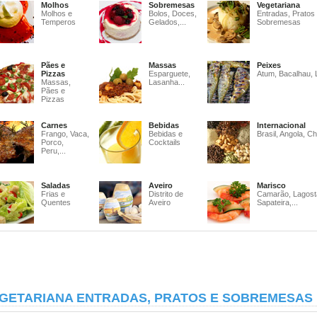
Molhos
Sobremesas
Vegetariana
Molhos e
Bolos, Doces,
Entradas, Pratos
Temperos
Gelados,...
Sobremesas
Pães e
Massas
Peixes
Pizzas
Esparguete,
Atum, Bacalhau, 
Massas,
Lasanha...
Pães e
Pizzas
Carnes
Bebidas
Internacional
Frango, Vaca,
Bebidas e
Brasil, Angola, Ch
Porco,
Cocktails
Peru,...
Saladas
Aveiro
Marisco
Frias e
Distrito de
Camarão, Lagost
Quentes
Aveiro
Sapateira,...
GETARIANA ENTRADAS, PRATOS E SOBREMESAS