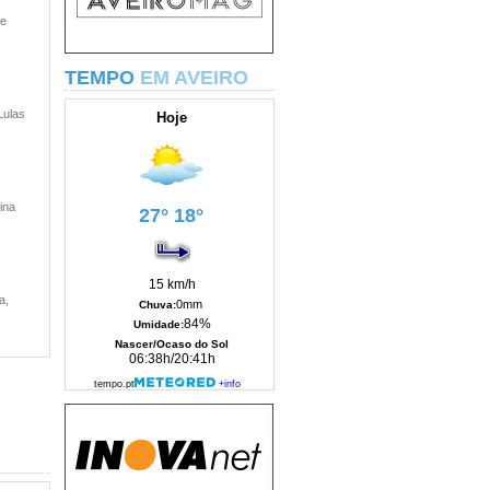
 e
TEMPO
EM AVEIRO
Lulas
ina
a,