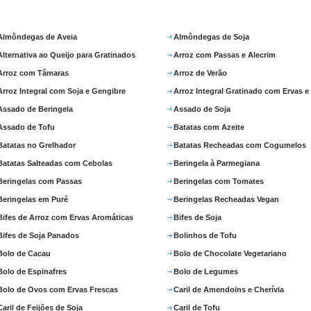
Almôndegas de Aveia
Almôndegas de Soja
Alternativa ao Queijo para Gratinados
Arroz com Passas e Alecrim
Arroz com Tâmaras
Arroz de Verão
Arroz Integral com Soja e Gengibre
Arroz Integral Gratinado com Ervas e
Assado de Beringela
Assado de Soja
Assado de Tofu
Batatas com Azeite
Batatas no Grelhador
Batatas Recheadas com Cogumelos
Batatas Salteadas com Cebolas
Beringela à Parmegiana
Beringelas com Passas
Beringelas com Tomates
Beringelas em Puré
Beringelas Recheadas Vegan
Bifes de Arroz com Ervas Aromáticas
Bifes de Soja
Bifes de Soja Panados
Bolinhos de Tofu
Bolo de Cacau
Bolo de Chocolate Vegetariano
Bolo de Espinafres
Bolo de Legumes
Bolo de Ovos com Ervas Frescas
Caril de Amendoins e Cherívia
Caril de Feijões de Soja
Caril de Tofu