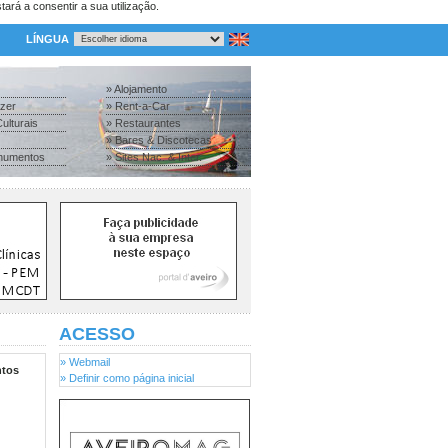
tará a consentir a sua utilização.
LÍNGUA
» Alojamento
azer
» Rent-a-Car
ulturais
» Restaurantes
» Bares & Discotecas
numentos
» Sites Nac. & Inter.
ACESSO
» Webmail
tos
» Definir como página inicial