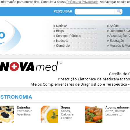
a informação para outros fins. Consulte a nossa
Política de Privacidade
. Ao navegar no site es
PESQUISAR
» Notícias
» Saúde
» Blogs
» Desporto & L
» Serviços Públicos
» Associações C
» Indústria
» Educação
» Comércio
» Museus & Mo
STRONOMIA
Entradas
Sopas
Acompanhamen
Entradas e
Sopas,
Arroz, Batatas,
Aperitivos
Caldos e
Legumes,...
Cremes